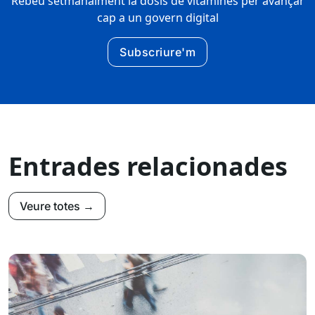
Rebeu setmanalment la dosis de vitamines per avançar
cap a un govern digital
Subscriure'm
Entrades relacionades
Veure totes →