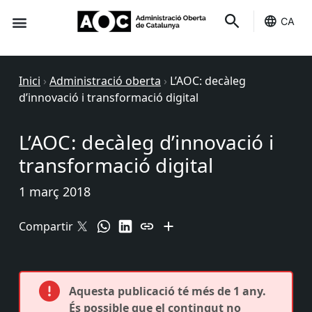
CA
Seu-e
Estat Serveis
Inici
›
Administració oberta
›
L’AOC: decàleg
d’innovació i transformació digital
L’AOC: decàleg d’innovació i
transformació digital
1 març 2018
Compartir
Aquesta publicació té més de 1 any.
És possible que el contingut no