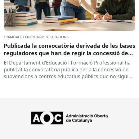
TRAMITACIÓ ENTRE ADMINISTRACIONS
Publicada la convocatòria derivada de les bases
reguladores que han de regir la concessió de
subvencions a centres educatius, per al
El Departament d’Educació i Formació Professional ha
desenvolupament de programes de formació i
publicat la convocatòria pública per a la concessió de
inserció, durant el curs 2026-2027
subvencions a centres educatius públics que no siguin
de titularitat...