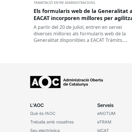
TRAMITACIÓ ENTRE ADMINISTRACIONS
Els formularis web de la Generalitat 
EACAT incorporen millores per agilitz
la tramitació
A partir del 20 de juliol, entren en servei
diverses millores als formularis web de la
Generalitat disponibles a EACAT Tràmits.
Aquests canvis tenen l’objectiu de...
L'AOC
Serveis
Què és l’AOC
eNOTUM
Treballa amb nosaltres
eTRAM
Seu electrònica
idCAT