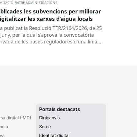
MITACIÓ ENTRE ADMINISTRACIONS
blicades les subvencions per millorar
digitalitzar les xarxes d’aigua locals
ha publicat la Resolució TER/2164/2026, de 25
juny, per la qual s’aprova la convocatòria
rivada de les bases reguladores d’una línia
 subvencions adreçades als...
Portals destacats
a digital (IMD)
Digicanvis
ació
Seu-e
iva
Identitat digital