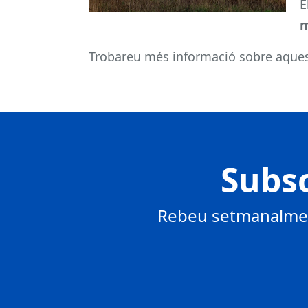
E
m
Trobareu més informació sobre aques
Subsc
Rebeu setmanalment