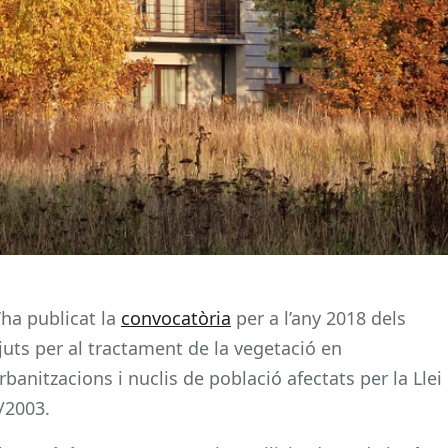
’ha publicat la
convocatòria
per a l’any 2018 dels
juts per al tractament de la vegetació en
rbanitzacions i nuclis de població afectats per la Llei
/2003.