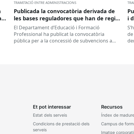
TRAMITACIÓ ENTRE ADMINISTRACIONS
TRA
a
Publicada la convocatòria derivada de
Pu
ar
les bases reguladores que han de regir
i 
la concessió de subvencions a centres
El Departament d’Educació i Formació
S’
educatius, per al desenvolupament de
Professional ha publicat la convocatòria
de 
programes de formació i inserció,
pública per a la concessió de subvencions a
de
durant el curs 2026-2027
centres educatius públics que no siguin de
de
titularitat...
Et pot interessar
Recursos
Estat dels serveis
Índex de madures
Condicions de prestació dels
Campus de form
serveis
Imatge corporat