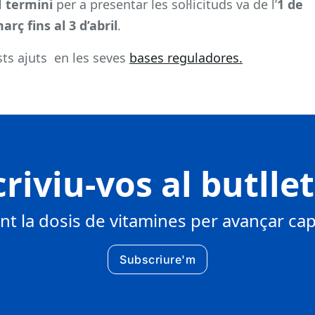
l
termini
per a presentar les sol·licituds va de l’
1 de
arç fins al 3 d’abril
.
ts ajuts en les seves
bases reguladores.
riviu-vos al butlle
 la dosis de vitamines per avançar cap 
Subscriure'm