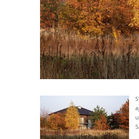
S
a
u
5