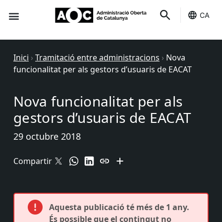
CA
Seu-e
Estat Serveis
Inici
›
Tramitació entre administracions
›
Nova
funcionalitat per als gestors d’usuaris de EACAT
Nova funcionalitat per als
gestors d’usuaris de EACAT
29 octubre 2018
Compartir
Aquesta publicació té més de 1 any.
És possible que el contingut no