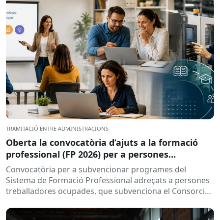
TRAMITACIÓ ENTRE ADMINISTRACIONS
Oberta la convocatòria d’ajuts a la formació
professional (FP 2026) per a persones
treballadores ocupades
Convocatòria per a subvencionar programes del
Sistema de Formació Professional adreçats a persones
treballadores ocupades, que subvenciona el Consorci
per a la Formació Contínua de Catalunya...