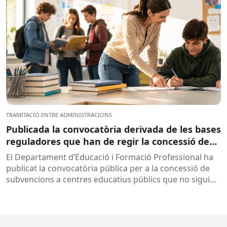
TRAMITACIÓ ENTRE ADMINISTRACIONS
Publicada la convocatòria derivada de les bases
reguladores que han de regir la concessió de
subvencions a centres educatius, per al
El Departament d’Educació i Formació Professional ha
desenvolupament de programes de formació i
publicat la convocatòria pública per a la concessió de
inserció, durant el curs 2026-2027
subvencions a centres educatius públics que no siguin
de titularitat...