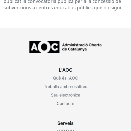
publicat la convocatòria pública per a la concessió de
inserció, durant el curs 2026-2027
subvencions a centres educatius públics que no siguin
de titularitat...
L'AOC
Què és l’AOC
Treballa amb nosaltres
Seu electrònica
Contacte
Serveis