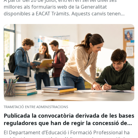
millores als formularis web de la Generalitat
disponibles a EACAT Tràmits. Aquests canvis tenen
l’objectiu de...
TRAMITACIÓ ENTRE ADMINISTRACIONS
Publicada la convocatòria derivada de les bases
reguladores que han de regir la concessió de
subvencions a centres educatius, per al
El Departament d’Educació i Formació Professional ha
desenvolupament de programes de formació i