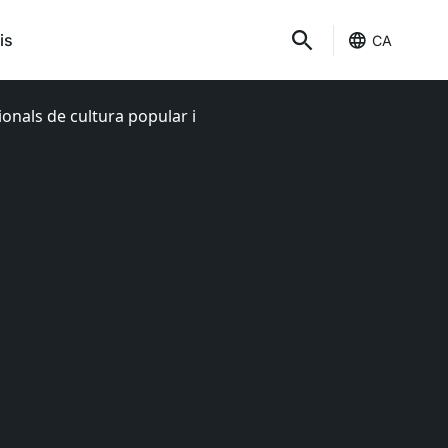
is
CA
ionals de cultura popular i