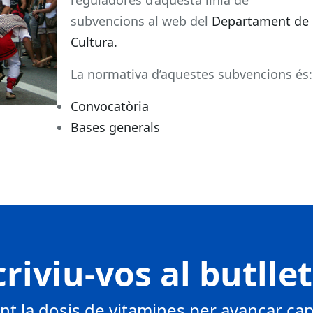
subvencions al web del
Departament de
Cultura.
La normativa d’aquestes subvencions és:
Convocatòria
Bases generals
riviu-vos al butlle
 la dosis de vitamines per avançar cap 