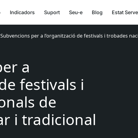
ó
Indicadors
Suport
Seu-e
Blog
Estat Serve
›
Subvencions per a l’organització de festivals i trobades nac
er a
de festivals i
onals de
r i tradicional