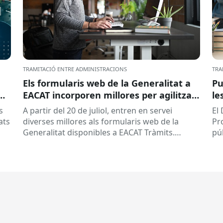
TRAMITACIÓ ENTRE ADMINISTRACIONS
TRA
Els formularis web de la Generalitat a
Pu
EACAT incorporen millores per agilitzar
le
la tramitació
la
s
A partir del 20 de juliol, entren en servei
El
ed
ats
diverses millores als formularis web de la
Pr
pr
Generalitat disponibles a EACAT Tràmits.
pú
du
Aquests canvis tenen l’objectiu de...
ce
tit