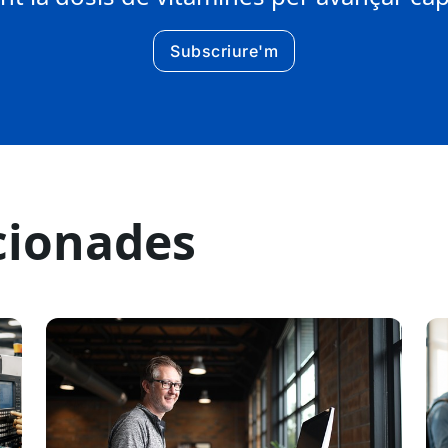
Subscriure'm
cionades