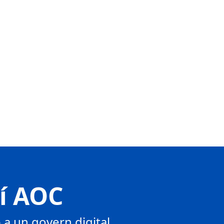
tí AOC
a un govern digital