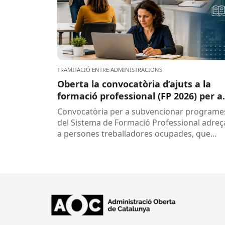
TRAMITACIÓ ENTRE ADMINISTRACIONS
Oberta la convocatòria d’ajuts a la
formació professional (FP 2026) per a
persones treballadores ocupades
Convocatòria per a subvencionar programe
del Sistema de Formació Professional adreç
a persones treballadores ocupades, que
subvenciona el Consorci per a la Formació
Contínua de Catalunya...