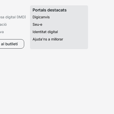
Portals destacats
a digital (IMD)
Digicanvis
ació
Seu-e
iva
Identitat digital
Ajuda’ns a millorar
al butlletí