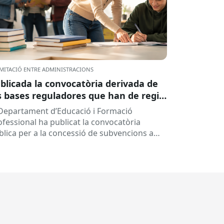
MITACIÓ ENTRE ADMINISTRACIONS
blicada la convocatòria derivada de
s bases reguladores que han de regir
 concessió de subvencions a centres
 Departament d’Educació i Formació
ucatius, per al desenvolupament de
ofessional ha publicat la convocatòria
ogrames de formació i inserció,
blica per a la concessió de subvencions a
rant el curs 2026-2027
ntres educatius públics que no siguin de
ularitat...