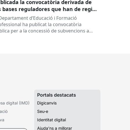
blicada la convocatòria derivada de
s bases reguladores que han de regir
 concessió de subvencions a centres
 Departament d’Educació i Formació
ucatius, per al desenvolupament de
ofessional ha publicat la convocatòria
ogrames de formació i inserció,
blica per a la concessió de subvencions a
rant el curs 2026-2027
ntres educatius públics que no siguin de
ularitat...
Portals destacats
a digital (IMD)
Digicanvis
ació
Seu-e
iva
Identitat digital
Ajuda’ns a millorar