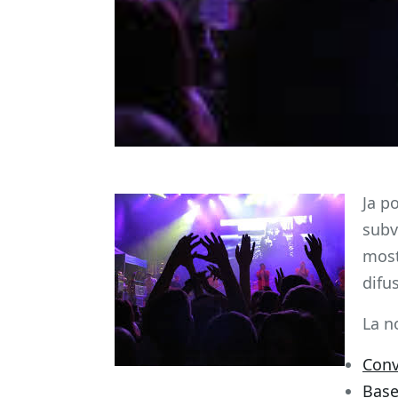
Ja p
subv
most
difus
La n
Conv
Base