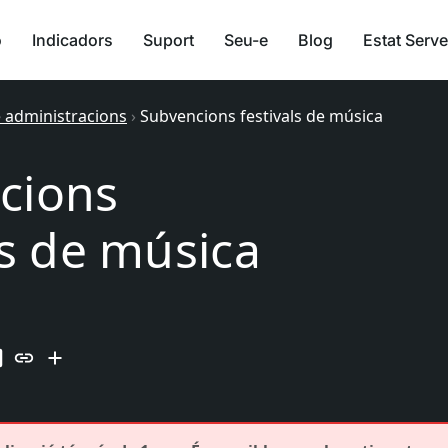
ó
Indicadors
Suport
Seu-e
Blog
Estat Serve
e administracions
›
Subvencions festivals de música
cions
ls de música