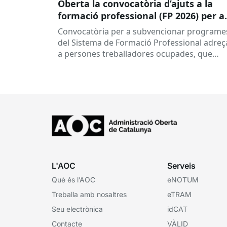
Oberta la convocatòria d’ajuts a la
formació professional (FP 2026) per a
persones treballadores ocupades
Convocatòria per a subvencionar programe
del Sistema de Formació Professional adreç
a persones treballadores ocupades, que
subvenciona el Consorci per a la Formació
Contínua de Catalunya...
L'AOC
Serveis
Què és l’AOC
eNOTUM
Treballa amb nosaltres
eTRAM
Seu electrònica
idCAT
Contacte
VÀLID