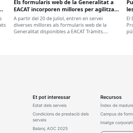
Els formularis web de la Generalitat a
Pu
EACAT incorporen millores per agilitzar
le
la tramitació
la
s
A partir del 20 de juliol, entren en servei
El
ed
ats
diverses millores als formularis web de la
Pr
pr
Generalitat disponibles a EACAT Tràmits.
pú
du
Aquests canvis tenen l’objectiu de...
ce
tit
Et pot interessar
Recursos
Estat dels serveis
Índex de madures
Condicions de prestació dels
Campus de form
serveis
Imatge corporat
Balanç AOC 2025