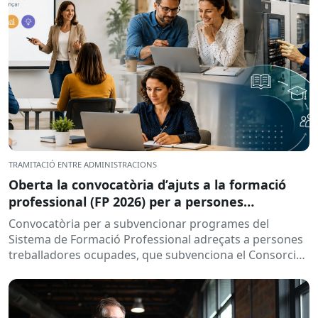
TRAMITACIÓ ENTRE ADMINISTRACIONS
Oberta la convocatòria d’ajuts a la formació
professional (FP 2026) per a persones
treballadores ocupades
Convocatòria per a subvencionar programes del
Sistema de Formació Professional adreçats a persones
treballadores ocupades, que subvenciona el Consorci
per a la Formació Contínua de Catalunya...