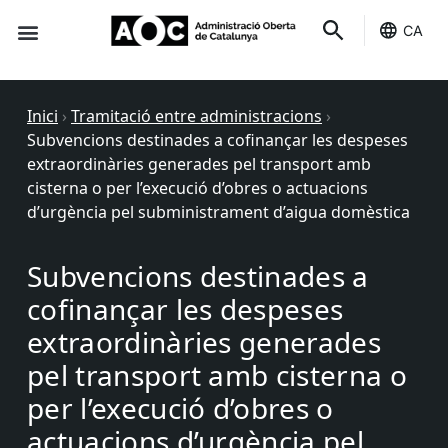
CA
Seu-e
Estat Serveis
Inici
›
Tramitació entre administracions
›
Subvencions destinades a cofinançar les despeses
extraordinàries generades pel transport amb
cisterna o per l’execució d’obres o actuacions
d’urgència pel subministrament d’aigua domèstica
Subvencions destinades a
cofinançar les despeses
extraordinàries generades
pel transport amb cisterna o
per l’execució d’obres o
actuacions d’urgència pel