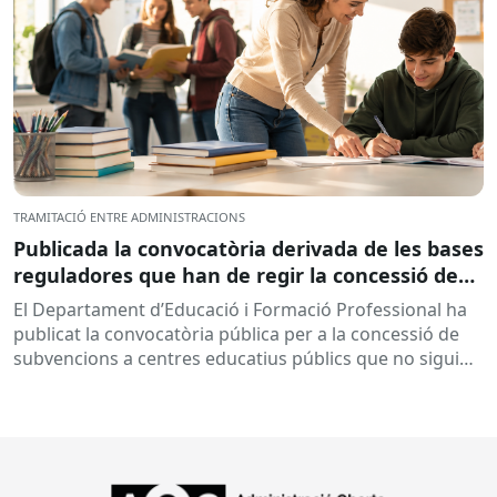
TRAMITACIÓ ENTRE ADMINISTRACIONS
Publicada la convocatòria derivada de les bases
reguladores que han de regir la concessió de
subvencions a centres educatius, per al
El Departament d’Educació i Formació Professional ha
desenvolupament de programes de formació i
publicat la convocatòria pública per a la concessió de
inserció, durant el curs 2026-2027
subvencions a centres educatius públics que no siguin
de titularitat...