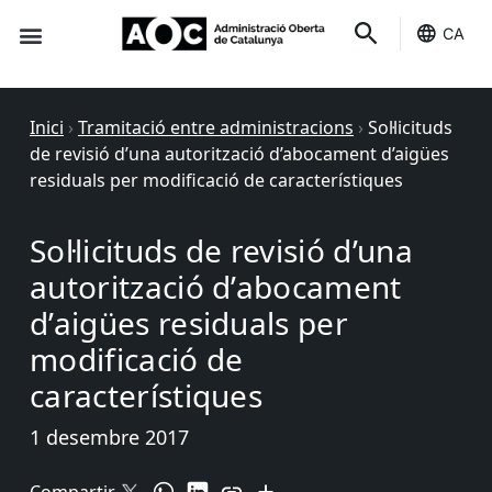
CA
Seu-e
Estat Serveis
Inici
›
Tramitació entre administracions
›
Sol·licituds
de revisió d’una autorització d’abocament d’aigües
residuals per modificació de característiques
Sol·licituds de revisió d’una
autorització d’abocament
d’aigües residuals per
modificació de
característiques
1 desembre 2017