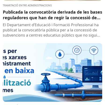
TRAMITACIÓ ENTRE ADMINISTRACIONS
Publicada la convocatòria derivada de les bases
reguladores que han de regir la concessió de
subvencions a centres educatius, per al
El Departament d’Educació i Formació Professional ha
desenvolupament de programes de formació i
publicat la convocatòria pública per a la concessió de
inserció, durant el curs 2026-2027
subvencions a centres educatius públics que no siguin
de titularitat...