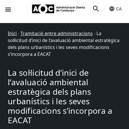
CA
Seu-e
Estat Serveis
Inici
›
Tramitació entre administracions
›
La
sol·licitud d’inici de l’avaluació ambiental estratègica
dels plans urbanístics i les seves modificacions
s’incorpora a EACAT
La sol·licitud d’inici de
l’avaluació ambiental
estratègica dels plans
urbanístics i les seves
modificacions s’incorpora a
EACAT