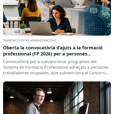
TRAMITACIÓ ENTRE ADMINISTRACIONS
Oberta la convocatòria d’ajuts a la formació
professional (FP 2026) per a persones
treballadores ocupades
Convocatòria per a subvencionar programes del
Sistema de Formació Professional adreçats a persones
treballadores ocupades, que subvenciona el Consorci
per a la Formació Contínua de Catalunya...