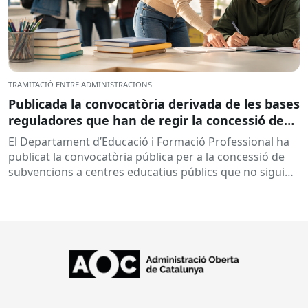
TRAMITACIÓ ENTRE ADMINISTRACIONS
Publicada la convocatòria derivada de les bases
reguladores que han de regir la concessió de
subvencions a centres educatius, per al
El Departament d’Educació i Formació Professional ha
desenvolupament de programes de formació i
publicat la convocatòria pública per a la concessió de
inserció, durant el curs 2026-2027
subvencions a centres educatius públics que no siguin
de titularitat...