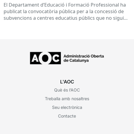
subvencions a centres educatius, per al
El Departament d’Educació i Formació Professional ha
desenvolupament de programes de formació i
publicat la convocatòria pública per a la concessió de
inserció, durant el curs 2026-2027
subvencions a centres educatius públics que no siguin
de titularitat...
L'AOC
Què és l’AOC
Treballa amb nosaltres
Seu electrònica
Contacte