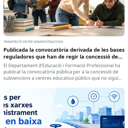
TRAMITACIÓ ENTRE ADMINISTRACIONS
Publicada la convocatòria derivada de les bases
reguladores que han de regir la concessió de
subvencions a centres educatius, per al
El Departament d’Educació i Formació Professional ha
desenvolupament de programes de formació i
publicat la convocatòria pública per a la concessió de
inserció, durant el curs 2026-2027
subvencions a centres educatius públics que no siguin
de titularitat...