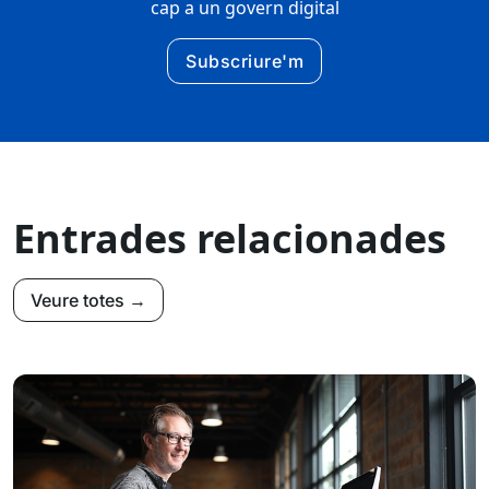
cap a un govern digital
Subscriure'm
Entrades relacionades
Veure totes →