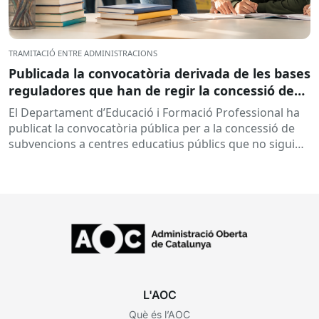
TRAMITACIÓ ENTRE ADMINISTRACIONS
Publicada la convocatòria derivada de les bases
reguladores que han de regir la concessió de
subvencions a centres educatius, per al
El Departament d’Educació i Formació Professional ha
desenvolupament de programes de formació i
publicat la convocatòria pública per a la concessió de
inserció, durant el curs 2026-2027
subvencions a centres educatius públics que no siguin
de titularitat...
L'AOC
Què és l’AOC