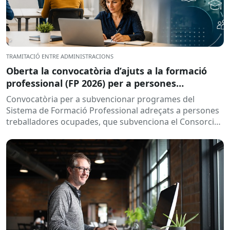
TRAMITACIÓ ENTRE ADMINISTRACIONS
Oberta la convocatòria d’ajuts a la formació
professional (FP 2026) per a persones
treballadores ocupades
Convocatòria per a subvencionar programes del
Sistema de Formació Professional adreçats a persones
treballadores ocupades, que subvenciona el Consorci
per a la Formació Contínua de Catalunya...