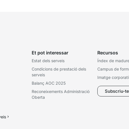
titularitat...
Et pot interessar
Recursos
Estat dels serveis
Índex de madures
Condicions de prestació dels
Campus de form
serveis
Imatge corporat
Balanç AOC 2025
Subscriu-te 
Reconeixements Administració
Oberta
veis