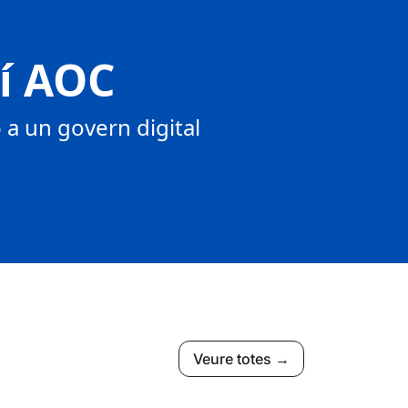
tí AOC
a un govern digital
Veure totes →