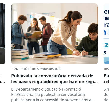
TRAMITACIÓ ENTRE ADMINISTRACIONS
TRA
a
Publicada la convocatòria derivada de
Pu
ar
les bases reguladores que han de regir
i 
la concessió de subvencions a centres
El Departament d’Educació i Formació
S’
educatius, per al desenvolupament de
Professional ha publicat la convocatòria
de 
programes de formació i inserció,
pública per a la concessió de subvencions a
de
durant el curs 2026-2027
centres educatius públics que no siguin de
de