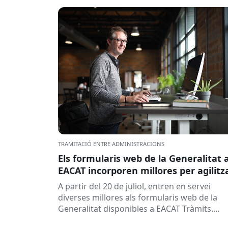
TRAMITACIÓ ENTRE ADMINISTRACIONS
Els formularis web de la Generalitat 
EACAT incorporen millores per agilitz
la tramitació
A partir del 20 de juliol, entren en servei
diverses millores als formularis web de la
Generalitat disponibles a EACAT Tràmits.
Aquests canvis tenen l’objectiu de...