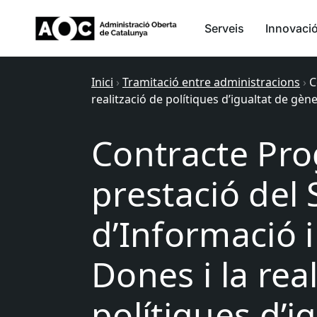
Serveis
Innovaci
Inici
›
Tramitació entre administracions
›
C
realització de polítiques d’igualtat de gèn
Contracte Pro
prestació del 
d’Informació i
Dones i la rea
polítiques d’i