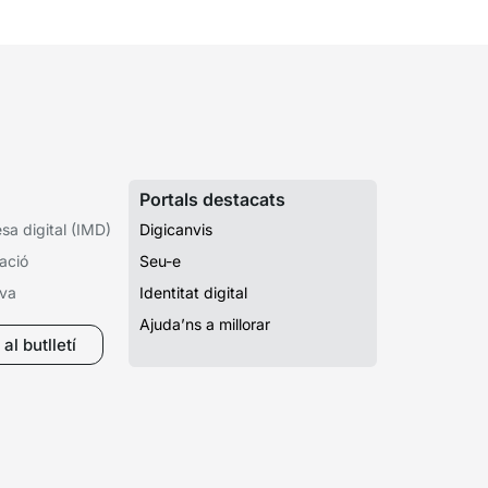
Portals destacats
a digital (IMD)
Digicanvis
ació
Seu-e
iva
Identitat digital
Ajuda’ns a millorar
al butlletí