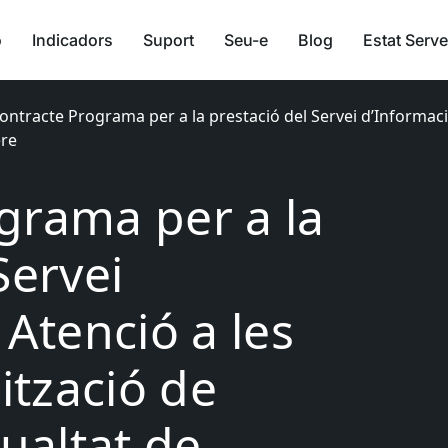
ó
Indicadors
Suport
Seu-e
Blog
Estat Serve
ontracte Programa per a la prestació del Servei d’Informació
ere
grama per a la
Servei
 Atenció a les
lització de
gualtat de