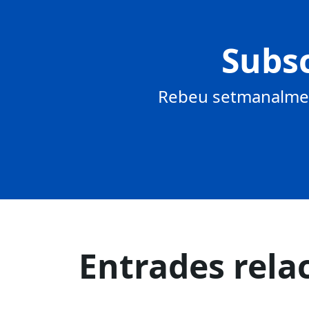
Subsc
Rebeu setmanalment
Entrades rela