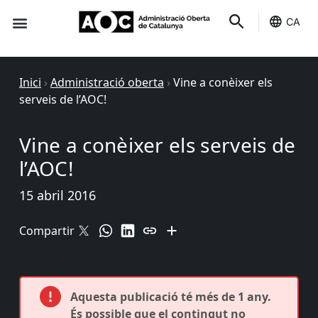
CA
Seu-e
Estat Serveis
Inici
›
Administració oberta
›
Vine a conèixer els
serveis de l’AOC!
Vine a conèixer els serveis de
l’AOC!
15 abril 2016
Compartir
Aquesta publicació té més de 1 any.
És possible que el contingut no