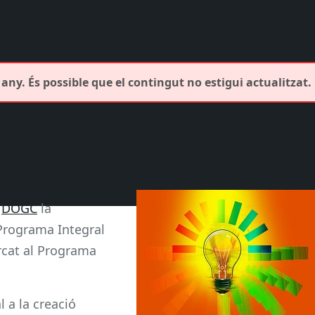
any. És possible que el contingut no estigui actualitzat.
l
DOGC
la
Programa Integral
cat al Programa
l a la creació