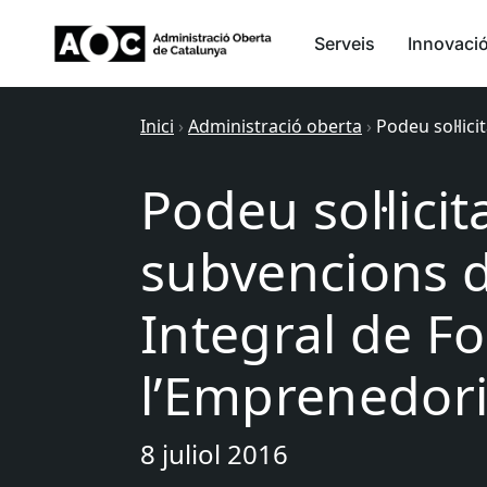
Serveis
Innovaci
Inici
›
Administració oberta
›
Podeu sol·lic
Podeu sol·lici
subvencions 
Integral de F
l’Emprenedori
8 juliol 2016