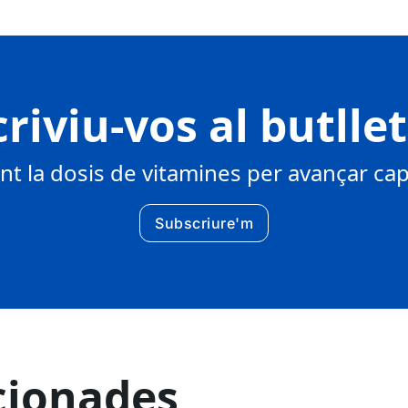
riviu-vos al butlle
 la dosis de vitamines per avançar cap 
Subscriure'm
cionades