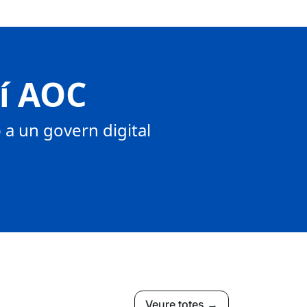
tí AOC
a un govern digital
Veure totes →