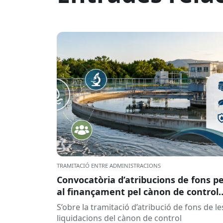
TRAMITACIÓ ENTRE ADMINISTRACIONS
Convocatòria d’atribucions de fons p
al finançament pel cànon de control
d’abocaments meritat l’any 2025 i
S’obre la tramitació d’atribució de fons de le
liquidat l’any 2026
liquidacions del cànon de control