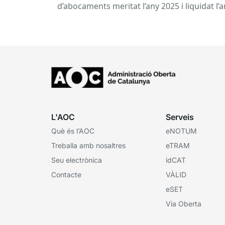
d’abocaments meritat l’any 2025 i liquidat l’
2026 per la confederació hidrogràfica
corresponent,...
L'AOC
Serveis
Què és l’AOC
eNOTUM
Treballa amb nosaltres
eTRAM
Seu electrònica
idCAT
Contacte
VÀLID
eSET
Via Oberta