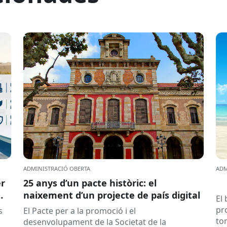
ADMINISTRACIÓ OBERTA
ADM
er
25 anys d’un pacte històric: el
naixement d’un projecte de país digital
El
pr
s
El Pacte per a la promoció i el
to
desenvolupament de la Societat de la