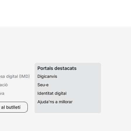
una tardor ben...
Portals destacats
a digital (IMD)
Digicanvis
ació
Seu-e
iva
Identitat digital
Ajuda’ns a millorar
al butlletí