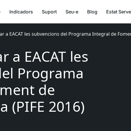
ó
Indicadors
Suport
Seu-e
Blog
Estat Serve
itar a EACAT les subvencions del Programa Integral de Fome
tar a EACAT les
del Programa
oment de
a (PIFE 2016)