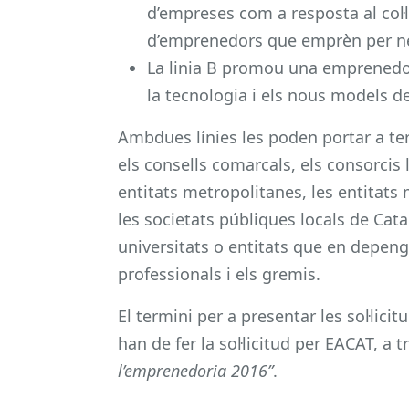
d’empreses com a resposta al col·l
d’emprenedors que emprèn per nec
La linia B promou una emprenedor
la tecnologia i els nous models de 
Ambdues línies les poden portar a te
els consells comarcals, els consorcis l
entitats metropolitanes, les entitats
les societats públiques locals de Catal
universitats o entitats que en depengui
professionals i els gremis.
El termini per a presentar les sol·licit
han de fer la sol·licitud per EACAT, a 
l’emprenedoria 2016”
.