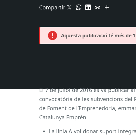
Compartir
Aquesta publicació té més de 1 
El 7 de juliol de 2016 es va publicar a
convocatòria de les subvencions del 
de Foment de l’Emprenedoria, emmar
Catalunya Emprèn.
La línia A vol donar suport integra