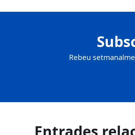
Subsc
Rebeu setmanalment
Entrades rela