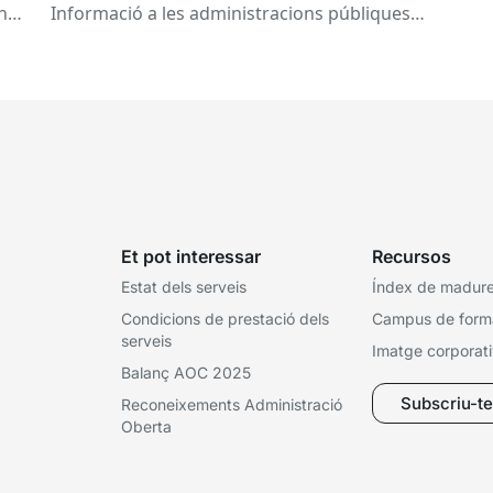
a 
any
Informació a les administracions públiques
catalanes ha fet 25 anys. Signat el...
Et pot interessar
Recursos
Estat dels serveis
Índex de madures
Condicions de prestació dels
Campus de form
serveis
Imatge corporat
Balanç AOC 2025
Subscriu-te 
Reconeixements Administració
Oberta