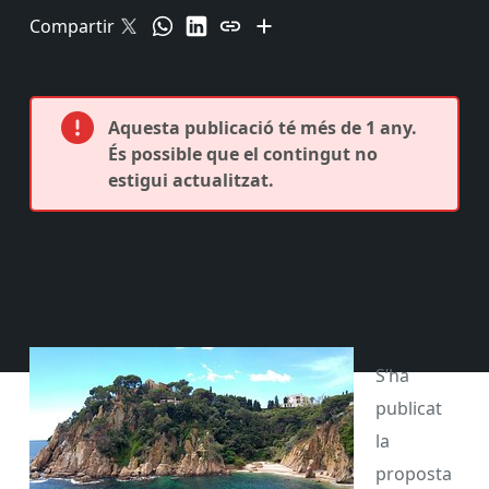
Compartir
Aquesta publicació té més de 1 any.
És possible que el contingut no
estigui actualitzat.
S’ha
publicat
la
proposta