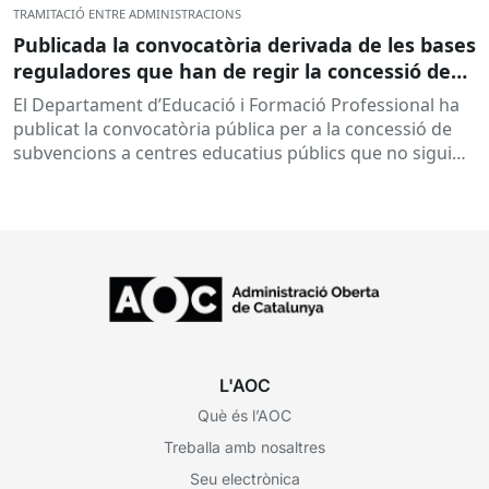
TRAMITACIÓ ENTRE ADMINISTRACIONS
Publicada la convocatòria derivada de les bases
reguladores que han de regir la concessió de
subvencions a centres educatius, per al
El Departament d’Educació i Formació Professional ha
desenvolupament de programes de formació i
publicat la convocatòria pública per a la concessió de
inserció, durant el curs 2026-2027
subvencions a centres educatius públics que no siguin
de titularitat...
L'AOC
Què és l’AOC
Treballa amb nosaltres
Seu electrònica