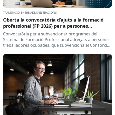
TRAMITACIÓ ENTRE ADMINISTRACIONS
Oberta la convocatòria d’ajuts a la formació
professional (FP 2026) per a persones
treballadores ocupades
Convocatòria per a subvencionar programes del
Sistema de Formació Professional adreçats a persones
treballadores ocupades, que subvenciona el Consorci
per a la Formació Contínua de Catalunya...