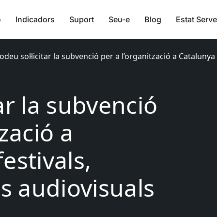
ó
Indicadors
Suport
Seu-e
Blog
Estat Serve
odeu sol·licitar la subvenció per a l’organització a Catalunya 
tar la subvenció
tzació a
estivals,
es audiovisuals