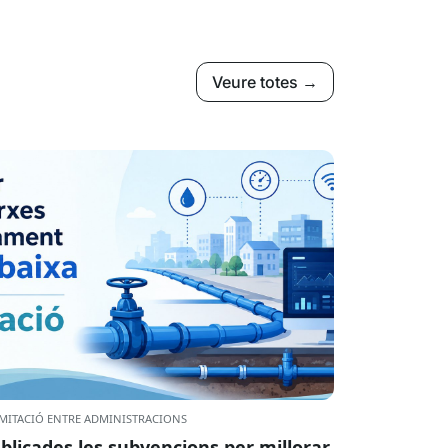
Veure totes →
MITACIÓ ENTRE ADMINISTRACIONS
blicades les subvencions per millorar