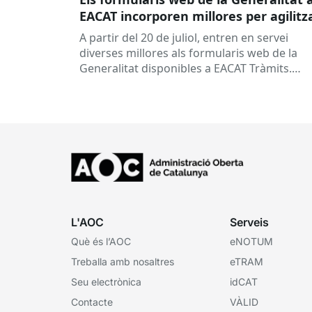
EACAT incorporen millores per agilitz
la tramitació
A partir del 20 de juliol, entren en servei
diverses millores als formularis web de la
Generalitat disponibles a EACAT Tràmits.
Aquests canvis tenen l’objectiu de...
L'AOC
Serveis
Què és l’AOC
eNOTUM
Treballa amb nosaltres
eTRAM
Seu electrònica
idCAT
Contacte
VÀLID