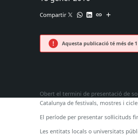
Compartir
Aquesta publicació té més de 1 
Obert el termini de presentació de sol
Catalunya de festivals, mostres i cicl
El període per presentar sol·licituds f
Les entitats locals o universitats púb