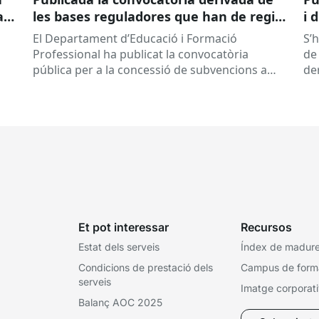
ar
les bases reguladores que han de regir
i 
la concessió de subvencions a centres
El Departament d’Educació i Formació
S’
educatius, per al desenvolupament de
Professional ha publicat la convocatòria
de 
programes de formació i inserció,
pública per a la concessió de subvencions a
de
durant el curs 2026-2027
centres educatius públics que no siguin de
de
titularitat...
Et pot interessar
Recursos
Estat dels serveis
Índex de madures
Condicions de prestació dels
Campus de form
serveis
Imatge corporat
Balanç AOC 2025