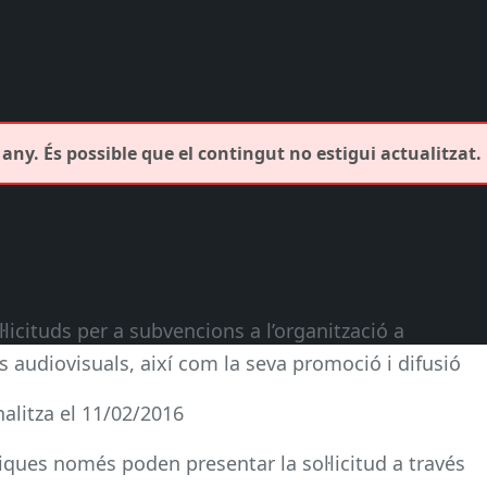
any. És possible que el contingut no estigui actualitzat.
·licituds per a subvencions a l’organització a
es audiovisuals, així com la seva promoció i difusió
inalitza el 11/02/2016
liques només poden presentar la sol·licitud a través