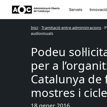
Serveis
Innovaci
Inici
›
Tramitació entre administracions
›
P
audiovisuals
Podeu sol·lici
per a l’organi
Catalunya de f
mostres i cicl
18 gener 2016