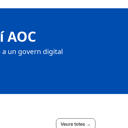
tí AOC
a un govern digital
Veure totes →