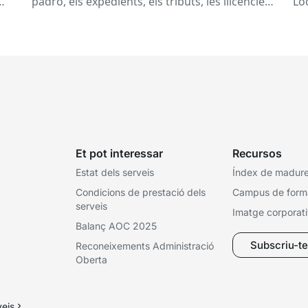
padró, els expedients, els tributs, les llicències,
Lo
les subvencions, els contractes, les...
la..
Et pot interessar
Recursos
Estat dels serveis
Índex de madures
Condicions de prestació dels
Campus de form
serveis
Imatge corporat
Balanç AOC 2025
Subscriu-te 
Reconeixements Administració
Oberta
veis