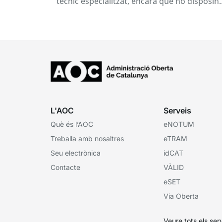
tècnic especialitzat, encara que no disposin
d’una oficina de dades...
L'AOC
Serveis
Què és l’AOC
eNOTUM
Treballa amb nosaltres
eTRAM
Seu electrònica
idCAT
Contacte
VÀLID
eSET
Via Oberta
Veure tots els ser