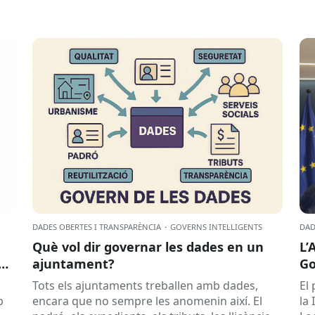
DADES OBERTES I TRANSPARÈNCIA
·
GOVERNS INTEL·LIGENTS
DAD
Què vol dir governar les dades en un
L’
ajuntament?
Go
Sa
Tots els ajuntaments treballen amb dades,
El 
p
encara que no sempre les anomenin així. El
la