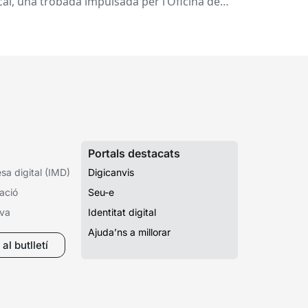
cal, una trobada impulsada per l’Oficina de
.
Portals destacats
a digital (IMD)
Digicanvis
ació
Seu-e
iva
Identitat digital
Ajuda’ns a millorar
al butlletí