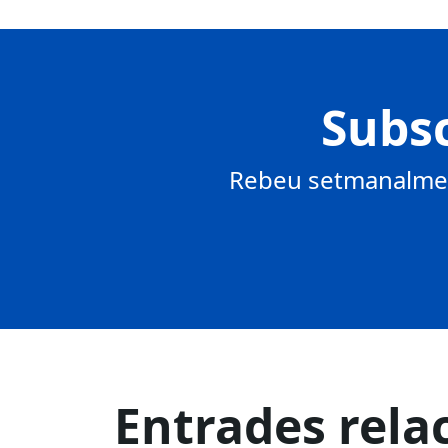
Subsc
Rebeu setmanalment
Entrades rela