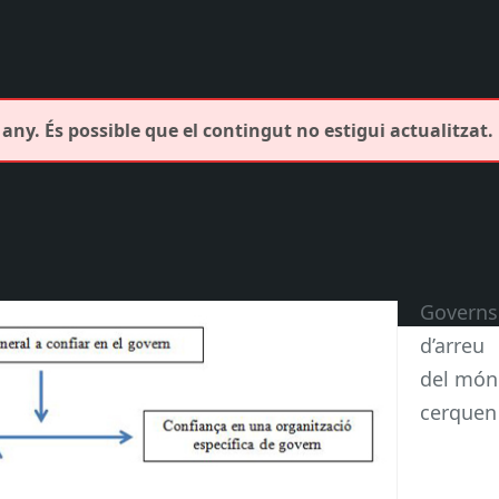
any. És possible que el contingut no estigui actualitzat.
Governs
d’arreu
del món
cerquen