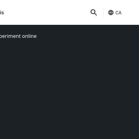
is
CA
xperiment online