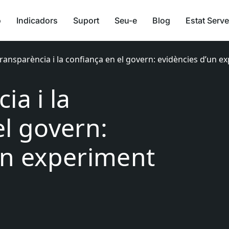
ó
Indicadors
Suport
Seu-e
Blog
Estat Serve
transparència i la confiança en el govern: evidències d’un e
ia i la
el govern:
un experiment