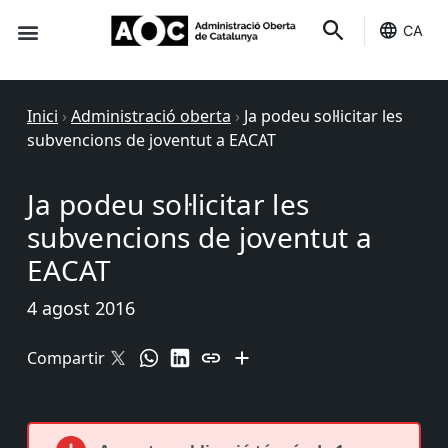
CA
Seu-e
Estat Serveis
Inici
›
Administració oberta
›
Ja podeu sol·licitar les
subvencions de joventut a EACAT
Ja podeu sol·licitar les
subvencions de joventut a
EACAT
4 agost 2016
Compartir