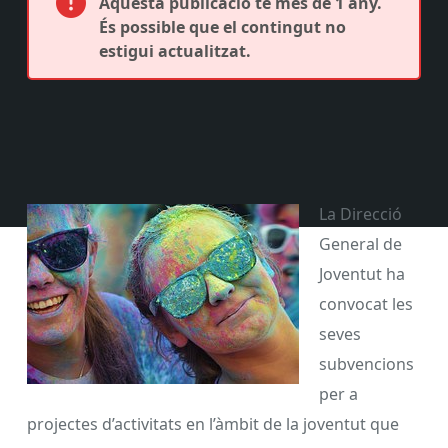
Aquesta publicació té més de 1 any.
És possible que el contingut no
estigui actualitzat.
La Direcció
General de
Joventut ha
convocat les
seves
subvencions
per a
projectes d’activitats en l’àmbit de la joventut que