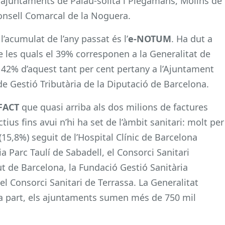
ajuntaments de Palau-solità i Plegamans, Molins de
onsell Comarcal de la Noguera.
’acumulat de l’any passat és l’
e-NOTUM
. Ha dut a
 les quals el 39% corresponen a la Generalitat de
 42% d’aquest tant per cent pertany a l’Ajuntament
de Gestió Tributària de la Diputació de Barcelona.
FACT
que quasi arriba als dos milions de factures
ius fins avui n’hi ha set de l’àmbit sanitari: molt per
 (15,8%) seguit de l’Hospital Clínic de Barcelona
ia Parc Taulí de Sabadell, el Consorci Sanitari
ut de Barcelona, la Fundació Gestió Sanitària
 el Consorci Sanitari de Terrassa. La Generalitat
eva part, els ajuntaments sumen més de 750 mil