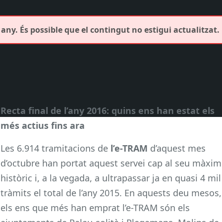
any. És possible que el contingut no estigui actualitzat.
Recta final de l’any 2016: quins ens han estat els
més actius fins ara
Les 6.914 tramitacions de
l’e-TRAM
d’aquest mes
d’octubre han portat aquest servei cap al seu màxim
històric i, a la vegada, a ultrapassar ja en quasi 4 mil
tràmits el total de l’any 2015. En aquests deu mesos,
els ens que més han emprat l’e-TRAM són els