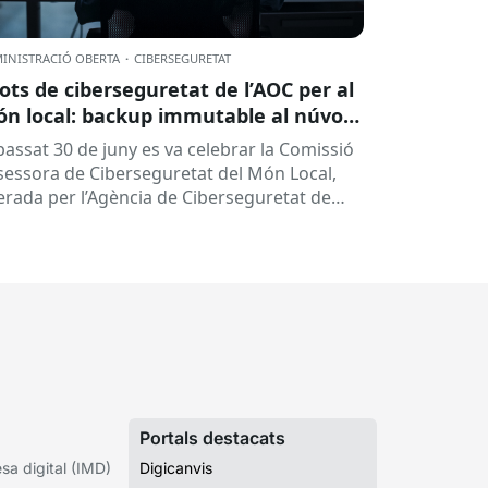
INISTRACIÓ OBERTA
·
CIBERSEGURETAT
lots de ciberseguretat de l’AOC per al
n local: backup immutable al núvol i
tres
 passat 30 de juny es va celebrar la Comissió
sessora de Ciberseguretat del Món Local,
derada per l’Agència de Ciberseguretat de
talunya (ACC). En aquesta sessió...
Portals destacats
a digital (IMD)
Digicanvis