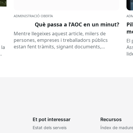
ADMINISTRACIÓ OBERTA
ADM
Què passa a l’AOC en un minut?
Pi
mó
Mentre llegeixes aquest article, milers de
al
persones, empreses i treballadors públics
a
El
estan fent tràmits, signant documents,
 la
As
consultant dades o rebent notificacions
li
electròniques. Tot això passa habitualment...
Ca
Et pot interessar
Recursos
Estat dels serveis
Índex de madures