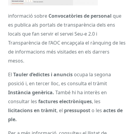
informació sobre
Convocatòries de personal
que
es publica als portals de transparència dels ens
locals que fan servir el servei Seu-e 2.0 i
Transparència de l’AOC encapçala el rànquing de les
de informacions més visitades en els darrers
mesos.
El
Tauler d’edictes i anuncis
ocupa la segona
posició i, en tercer lloc, es consulta el tràmit
Instància genèrica.
També hi ha interès en
consultar les
factures electròniques
, les
licitacions en tràmit
, el
pressupost
o les
actes de
ple.
Per a més informació, consulteu el llistat de