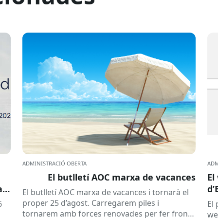
ADMINISTRACIÓ OBERTA
ADM
El butlletí AOC marxa de vacances
El
a
d’
El butlletí AOC marxa de vacances i tornarà el
proper 25 d’agost. Carregarem piles i
6
El
tornarem amb forces renovades per fer front
we