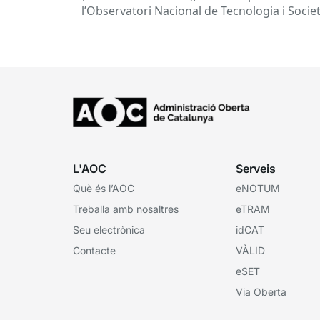
l’Observatori Nacional de Tecnologia i Socie
(ONTSI), ofereix una radiografia de l’estat d
la...
L'AOC
Serveis
Què és l’AOC
eNOTUM
Treballa amb nosaltres
eTRAM
Seu electrònica
idCAT
Contacte
VÀLID
eSET
Via Oberta