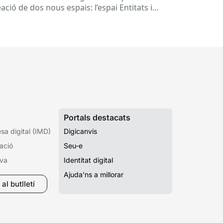
ació de dos nous espais: l’espai Entitats i
spai Ens locals. Així...
Portals destacats
a digital (IMD)
Digicanvis
ació
Seu-e
iva
Identitat digital
Ajuda’ns a millorar
al butlletí