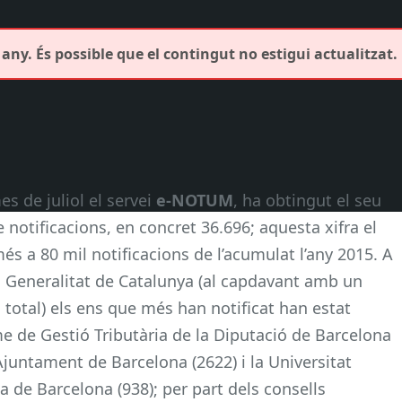
any. És possible que el contingut no estigui actualitzat.
s de juliol el servei
e-NOTUM
, ha obtingut el seu
notificacions, en concret 36.696; aquesta xifra el
és a 80 mil notificacions de l’acumulat l’any 2015. A
a Generalitat de Catalunya (al capdavant amb un
 total) els ens que més han notificat han estat
 de Gestió Tributària de la Diputació de Barcelona
l’Ajuntament de Barcelona (2622) i la Universitat
de Barcelona (938); per part dels consells