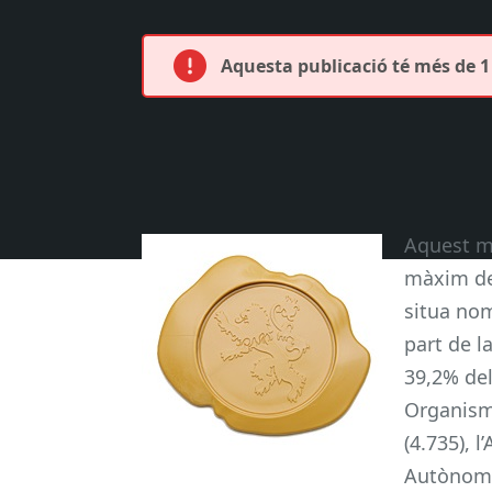
Aquesta publicació té més de 1 
Aquest me
màxim de 
situa nom
part de l
39,2% del
Organisme
(4.735), 
Autònoma 