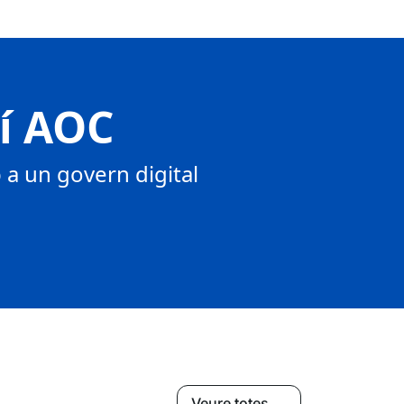
tí AOC
a un govern digital
Veure totes →