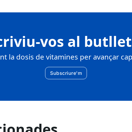
riviu-vos al butlle
 la dosis de vitamines per avançar cap 
Subscriure'm
cionades