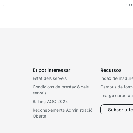
a una tardor ben...
tat
cre
e
l’e
Et pot interessar
Recursos
Estat dels serveis
Índex de madures
Condicions de prestació dels
Campus de form
serveis
Imatge corporat
Balanç AOC 2025
Subscriu-te 
Reconeixements Administració
Oberta