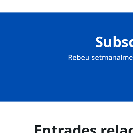
Subsc
Rebeu setmanalment
Entrades rela