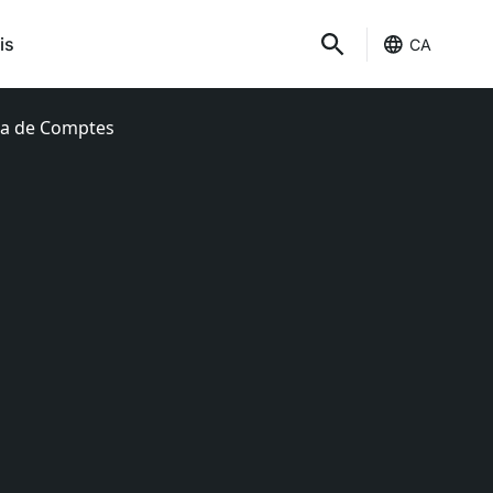
is
CA
ura de Comptes