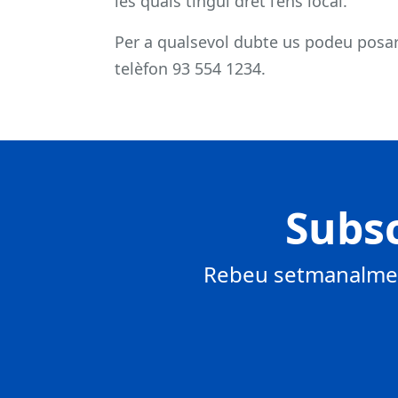
les quals tingui dret l’ens local.
Per a qualsevol dubte us podeu posa
telèfon 93 554 1234.
Subsc
Rebeu setmanalment