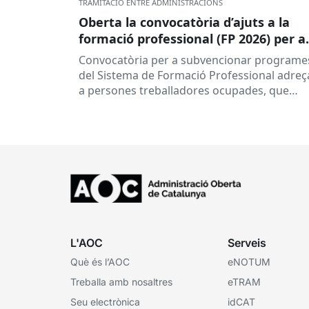
TRAMITACIÓ ENTRE ADMINISTRACIONS
Oberta la convocatòria d’ajuts a la
formació professional (FP 2026) per a
persones treballadores ocupades
Convocatòria per a subvencionar programe
del Sistema de Formació Professional adreç
a persones treballadores ocupades, que
subvenciona el Consorci per a la Formació
Contínua de Catalunya...
L'AOC
Serveis
Què és l’AOC
eNOTUM
Treballa amb nosaltres
eTRAM
Seu electrònica
idCAT