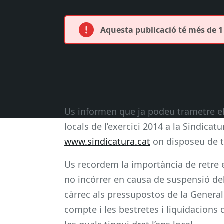
Aquesta publicació té més de 1 
Us informen que ja podeu trametre el
locals de l’exercici 2014 a la Sindic
www.sindicatura.cat
on disposeu de tot
Us recordem la importància de retre 
no incórrer en causa de suspensió de
càrrec als pressupostos de la Generali
compte i les bestretes i liquidacions de