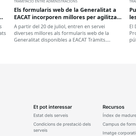
TRAMITACIÓ ENTRE ADMINISTRACIONS
TRA
Els formularis web de la Generalitat a
Pu
EACAT incorporen millores per agilitzar
le
la tramitació
la
s
A partir del 20 de juliol, entren en servei
El
ed
ats
diverses millores als formularis web de la
Pr
pr
Generalitat disponibles a EACAT Tràmits.
pú
du
Aquests canvis tenen l’objectiu de...
ce
tit
Et pot interessar
Recursos
Estat dels serveis
Índex de madures
Condicions de prestació dels
Campus de form
serveis
Imatge corporat