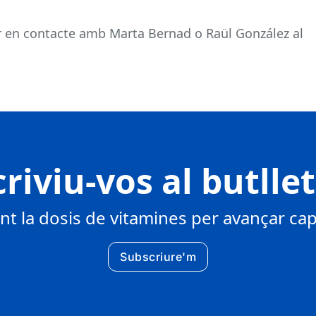
r en contacte amb Marta Bernad o Raül González al
riviu-vos al butlle
 la dosis de vitamines per avançar cap 
Subscriure'm