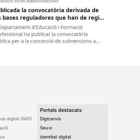
MITACIÓ ENTRE ADMINISTRACIONS
blicada la convocatòria derivada de
s bases reguladores que han de regir
 concessió de subvencions a centres
 Departament d’Educació i Formació
ucatius, per al desenvolupament de
ofessional ha publicat la convocatòria
ogrames de formació i inserció,
blica per a la concessió de subvencions a
rant el curs 2026-2027
ntres educatius públics que no siguin de
ularitat...
Portals destacats
a digital (IMD)
Digicanvis
ació
Seu-e
iva
Identitat digital