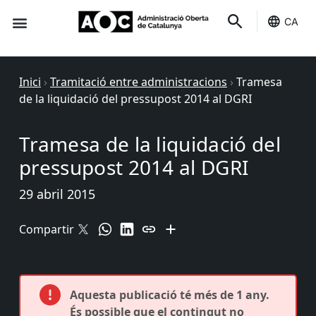
CA
Seu-e
Estat Serveis
Inici
›
Tramitació entre administracions
›
Tramesa
de la liquidació del pressupost 2014 al DGRI
Tramesa de la liquidació del
pressupost 2014 al DGRI
29 abril 2015
Compartir
Aquesta publicació té més de 1 any.
És possible que el contingut no