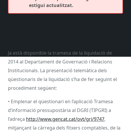
estigui actualitzat.
Ja està disponible la tramesa de la liquidació de
2014 al Departament de Governació i Relacions
Institucionals. La presentació telemàtica dels
qüestionaris de la liquidació s’ha de fer seguint el
procediment següent:
• Emplenar el qüestionari en l’aplicació Tramesa
d’informació pressupostària al DGRI (TIPGRI) a
l’adreça
http://www.gencat.cat/ovt/gri/9747
,
mitjançant la càrrega dels fitxers comptables, de la