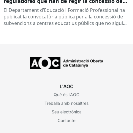
reguladores que han de regir la concessió de
subvencions a centres educatius, per al
El Departament d’Educació i Formació Professional ha
desenvolupament de programes de formació i
publicat la convocatòria pública per a la concessió de
inserció, durant el curs 2026-2027
subvencions a centres educatius públics que no siguin
de titularitat...
L'AOC
Què és l’AOC
Treballa amb nosaltres
Seu electrònica
Contacte