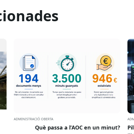
cionades
ADMINISTRACIÓ OBERTA
ADM
Què passa a l’AOC en un minut?
Pi