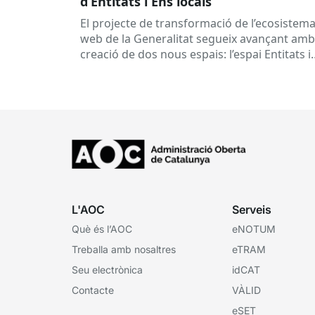
d’Entitats i Ens locals
El projecte de transformació de l’ecosistem
web de la Generalitat segueix avançant amb
creació de dos nous espais: l’espai Entitats i
l’espai Ens locals. Així...
L'AOC
Serveis
Què és l’AOC
eNOTUM
Treballa amb nosaltres
eTRAM
Seu electrònica
idCAT
Contacte
VÀLID
eSET