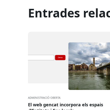
Entrades rela
ADMINISTRACIÓ OBERTA
El web gencat incorpora els espais