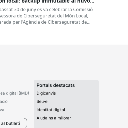
n local: backup immutable al núvol i
tres
 passat 30 de juny es va celebrar la Comissió
sessora de Ciberseguretat del Món Local,
derada per l’Agència de Ciberseguretat de
talunya (ACC). En aquesta sessió...
Portals destacats
a digital (IMD)
Digicanvis
ació
Seu-e
iva
Identitat digital
Ajuda’ns a millorar
al butlletí