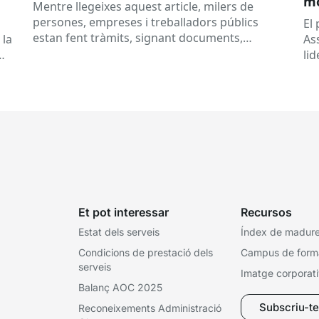
mó
Mentre llegeixes aquest article, milers de
al
persones, empreses i treballadors públics
a
El
estan fent tràmits, signant documents,
 la
As
consultant dades o rebent notificacions
li
electròniques. Tot això passa habitualment...
Ca
Et pot interessar
Recursos
Estat dels serveis
Índex de madures
Condicions de prestació dels
Campus de form
serveis
Imatge corporat
Balanç AOC 2025
Subscriu-te 
Reconeixements Administració