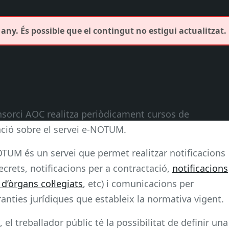
any. És possible que el contingut no estigui actualitzat.
nsorci AOC realitza periòdicament cursos de
ció sobre el servei e-NOTUM.
OTUM és un servei que permet realitzar notificacions
ecrets, notificacions per a contractació,
notificacions
d’òrgans col·legiats
, etc) i comunicacions per
ranties jurídiques que estableix la normativa vigent.
el treballador públic té la possibilitat de definir una