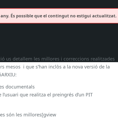
any. És possible que el contingut no estigui actualitzat.
ió us detallem les millores i correccions realitzades
ers mesos i que s’han inclòs a la nova versió de la
iARXIU:
ries documentals
’usuari que realitza el preingrés d’un PIT
es són les millores[gview