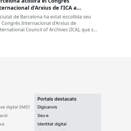
rcelona acollirà el Congrés
ternacional d’Arxius de l’ICA a
octubre
 ciutat de Barcelona ha estat escollida seu
l Congrés Internacional d’Arxius de
nternational Council of Archives (ICA), que se
ebrarà entre el 27 i 30 d’octubre del...
Portals destacats
a digital (IMD)
Digicanvis
ació
Seu-e
iva
Identitat digital