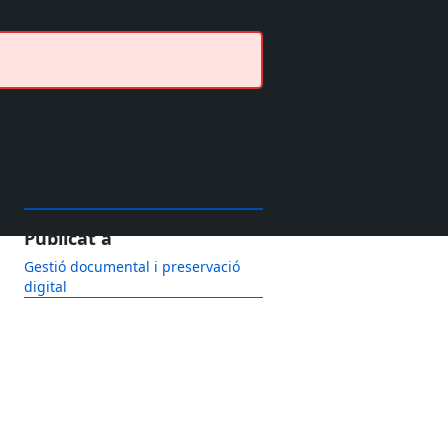
Publicat a
Gestió documental i preservació
digital