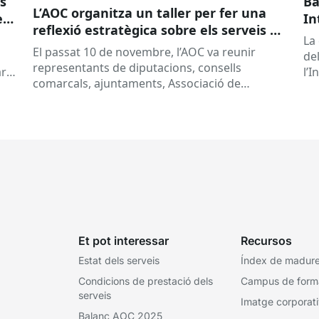
ls
Ba
L’AOC organitza un taller per fer una
en
In
reflexió estratègica sobre els serveis de
l’
La
l’AOC d’arxiu d’expedients electrònics
El passat 10 de novembre, l’AOC va reunir
de
representants de diputacions, consells
ar
l’I
comarcals, ajuntaments, Associació de
cel
Professionals de l’Arxivística i la Gestió de
Documents de Catalunya,...
Et pot interessar
Recursos
Estat dels serveis
Índex de madures
Condicions de prestació dels
Campus de form
serveis
Imatge corporat
Balanç AOC 2025