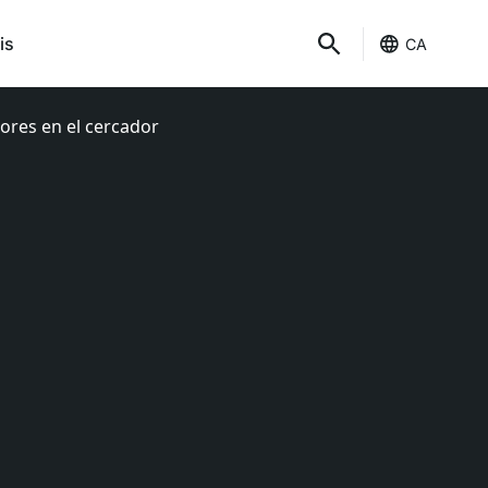
is
CA
llores en el cercador