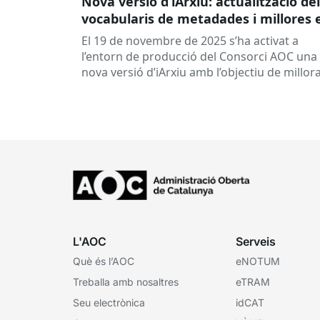
Nova versió d’iArxiu: actualització de
vocabularis de metadades i millores 
la gestió d’usuaris
El 19 de novembre de 2025 s’ha activat a
l’entorn de producció del Consorci AOC una
nova versió d’iArxiu amb l’objectiu de millor
la coherència amb...
L'AOC
Serveis
Què és l’AOC
eNOTUM
Treballa amb nosaltres
eTRAM
Seu electrònica
idCAT