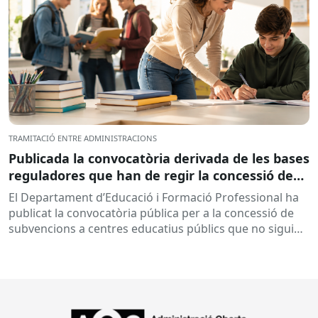
TRAMITACIÓ ENTRE ADMINISTRACIONS
Publicada la convocatòria derivada de les bases
reguladores que han de regir la concessió de
subvencions a centres educatius, per al
El Departament d’Educació i Formació Professional ha
desenvolupament de programes de formació i
publicat la convocatòria pública per a la concessió de
inserció, durant el curs 2026-2027
subvencions a centres educatius públics que no siguin
de titularitat...