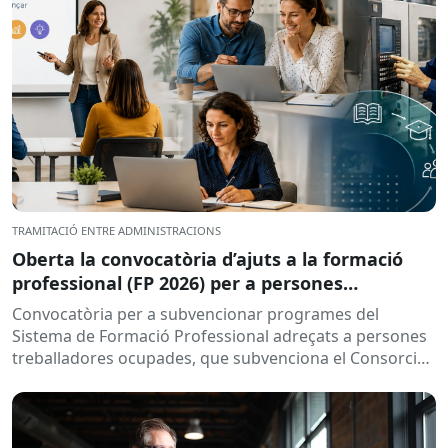
TRAMITACIÓ ENTRE ADMINISTRACIONS
Oberta la convocatòria d’ajuts a la formació
professional (FP 2026) per a persones
treballadores ocupades
Convocatòria per a subvencionar programes del
Sistema de Formació Professional adreçats a persones
treballadores ocupades, que subvenciona el Consorci
per a la Formació Contínua de Catalunya...