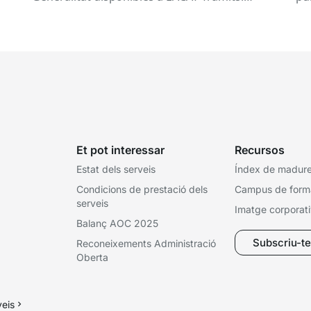
du
Aquests canvis tenen l’objectiu de...
ce
tit
Et pot interessar
Recursos
Estat dels serveis
Índex de madures
Condicions de prestació dels
Campus de form
serveis
Imatge corporat
Balanç AOC 2025
Subscriu-te 
Reconeixements Administració
Oberta
veis