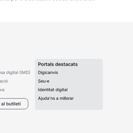
rant el curs 2026-2027
ntres educatius públics que no siguin de
ularitat...
Portals destacats
a digital (IMD)
Digicanvis
ació
Seu-e
iva
Identitat digital
Ajuda’ns a millorar
al butlletí