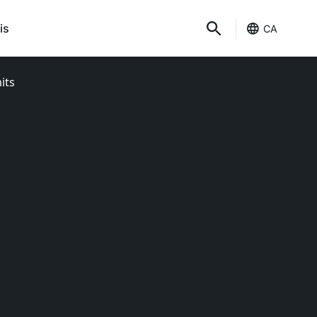
is
CA
its