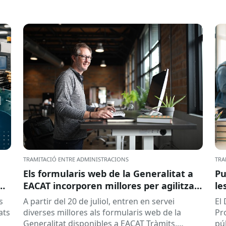
TRAMITACIÓ ENTRE ADMINISTRACIONS
TRA
Els formularis web de la Generalitat a
Pu
EACAT incorporen millores per agilitzar
le
la tramitació
la
s
A partir del 20 de juliol, entren en servei
El
ed
ats
diverses millores als formularis web de la
Pr
pr
Generalitat disponibles a EACAT Tràmits.
pú