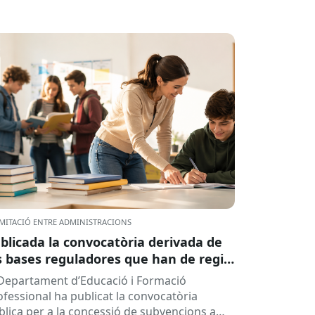
MITACIÓ ENTRE ADMINISTRACIONS
blicada la convocatòria derivada de
s bases reguladores que han de regir
 concessió de subvencions a centres
 Departament d’Educació i Formació
ucatius, per al desenvolupament de
ofessional ha publicat la convocatòria
ogrames de formació i inserció,
blica per a la concessió de subvencions a