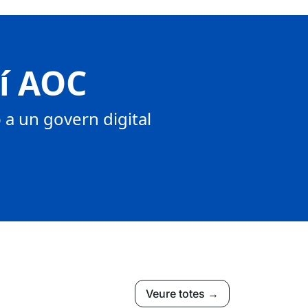
tí AOC
a un govern digital
Veure totes →