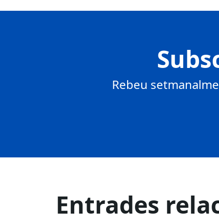
Subsc
Rebeu setmanalment
Entrades rela