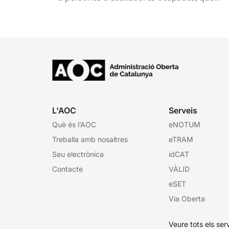
subvenciona el Consorci per a la Formació
Contínua de Catalunya...
L'AOC
Serveis
Què és l’AOC
eNOTUM
Treballa amb nosaltres
eTRAM
Seu electrònica
idCAT
Contacte
VÀLID
eSET
Via Oberta
Veure tots els ser