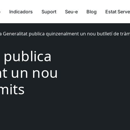
ó
Indicadors
Suport
Seu-e
Blog
Estat Serve
a Generalitat publica quinzenalment un nou butlletí de tràm
 publica
t un nou
àmits