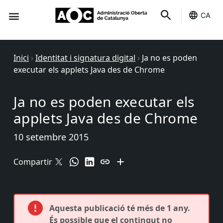
CA
Seu-e
Estat Serveis
Inici
›
Identitat i signatura digital
›
Ja no es poden
executar els applets Java des de Chrome
Ja no es poden executar els
applets Java des de Chrome
10 setembre 2015
Compartir
Aquesta publicació té més de 1 any.
És possible que el contingut no