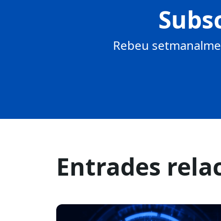
Subsc
Rebeu setmanalment
Entrades rela