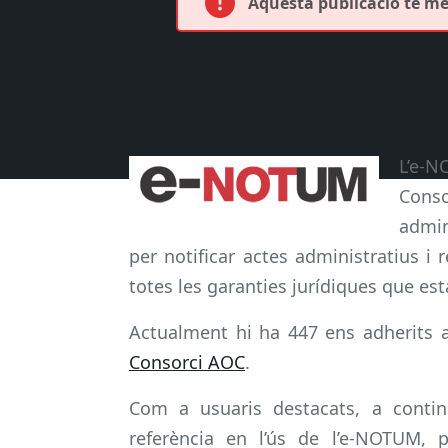
Aquesta publicació té més
L’e-N
Conso
admin
per notificar actes administratius 
totes les garanties jurídiques que est
Actualment hi ha 447 ens adherits 
Consorci AOC
.
Com a usuaris destacats, a continu
referència en l’ús de l’e-NOTUM, 