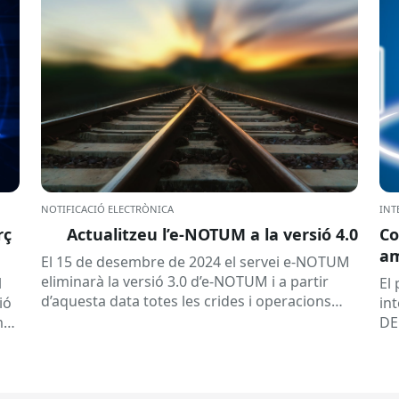
NOTIFICACIÓ ELECTRÒNICA
INT
rç
Actualitzeu l’e-NOTUM a la versió 4.0
Co
a
El 15 de desembre de 2024 el servei e-NOTUM
eliminarà la versió 3.0 d’e-NOTUM i a partir
l
El
d’aquesta data totes les crides i operacions
ió
in
que es realitzin amb aquesta...
mb
DE
les