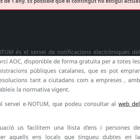
 de 1 any. És possible que el contingut no estigui actual
OTUM és el servei de notificacions electròniques del
rci AOC, disponible de forma gratuïta per a totes les
istracions públiques catalanes, que es pot emprar
i resolucions tant a ciutadans com a empreses , amb
ableix la normativa vigent.
al servei e-NOTUM, que podeu consultar al
web del
ació us facilitem una llista d’ens i persones de
per aquells ens locals que tingueu dubtes en la