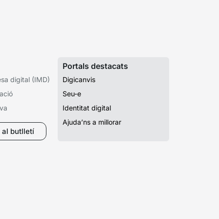
Portals destacats
a digital (IMD)
Digicanvis
ació
Seu-e
iva
Identitat digital
Ajuda’ns a millorar
al butlletí