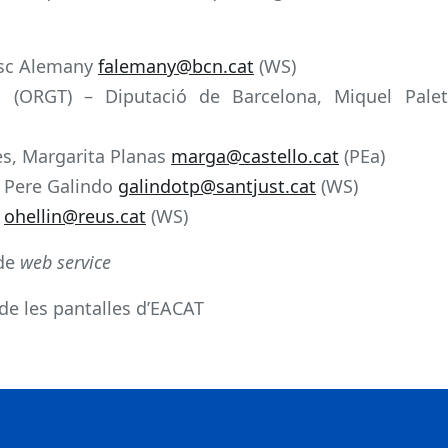
esc Alemany
falemany@bcn.cat
(WS)
a (ORGT) – Diputació de Barcelona, Miquel Palet
es, Margarita Planas
marga@castello.cat
(PEa)
, Pere Galindo
galindotp@santjust.cat
(WS)
n
ohellin@reus.cat
(WS)
 de
web service
de les pantalles d’EACAT