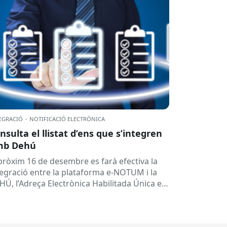
EGRACIÓ
·
NOTIFICACIÓ ELECTRÒNICA
nsulta el llistat d’ens que s’integren
mb Dehú
 pròxim 16 de desembre es farà efectiva la
tegració entre la plataforma e-NOTUM i la
HÚ, l’Adreça Electrònica Habilitada Única en
 seves sigles en...