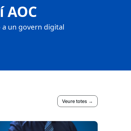
tí AOC
a un govern digital
Veure totes →