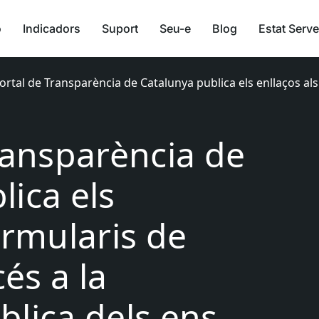
ó
Indicadors
Suport
Seu-e
Blog
Estat Serve
Portal de Transparència de Catalunya publica els enllaços als 
Transparència de
lica els
ormularis de
cés a la
blica dels ens