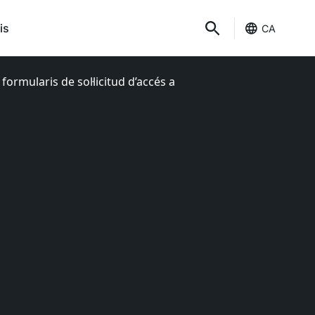
is
CA
formularis de sol·licitud d’accés a