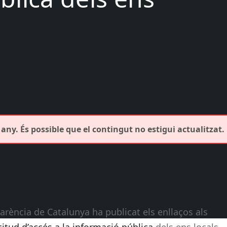
any. És possible que el contingut no estigui actualitzat.
arència de Catalunya ha publicat els enllaços als
icitud d’accés a la informació pública
dels ens locals,