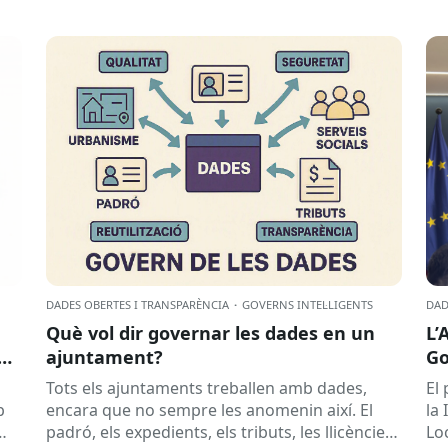
DADES OBERTES I TRANSPARÈNCIA
·
GOVERNS INTEL·LIGENTS
DAD
Què vol dir governar les dades en un
L’
ajuntament?
Go
Sa
Tots els ajuntaments treballen amb dades,
El 
p
encara que no sempre les anomenin així. El
la
padró, els expedients, els tributs, les llicències,
Lo