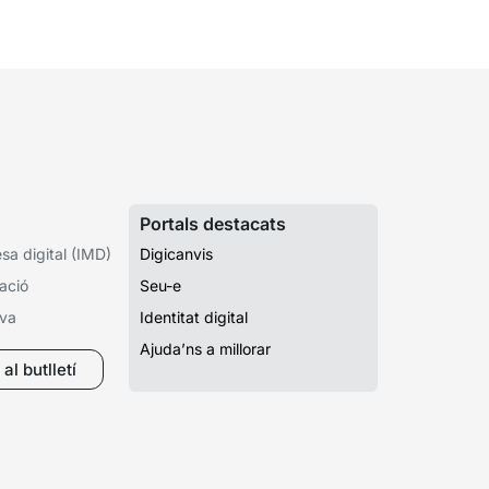
.
Portals destacats
a digital (IMD)
Digicanvis
ació
Seu-e
iva
Identitat digital
Ajuda’ns a millorar
al butlletí