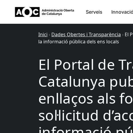
Serveis
Innovaci
Inici
›
Dades Obertes i Transparència
›
El 
la informació pública dels ens locals
El Portal de 
Catalunya pub
enllaços als f
sol·licitud d’ac
informació pú