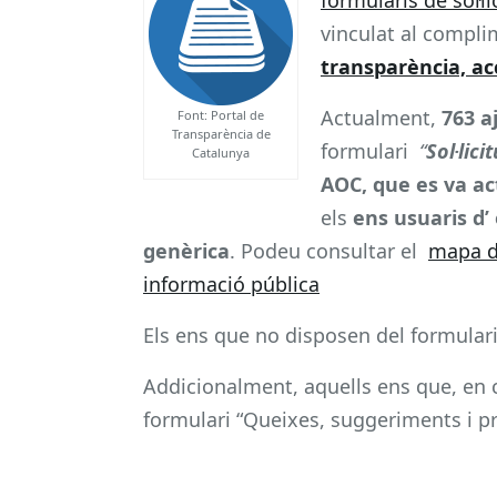
vinculat al compli
transparència, ac
Actualment,
763 
Font: Portal de
Transparència de
formulari
“
Sol·lic
Catalunya
AOC,
que es va a
els
ens
usuaris
d’
genèrica
. Podeu consultar el
mapa d’
informació pública
Els ens que no disposen del formulari
Addicionalment, aquells ens que, en 
formulari “Queixes, suggeriments i 