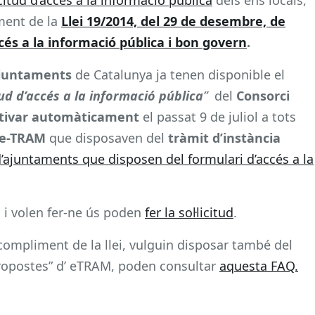
ment de la
Llei 19/2014, del 29 de desembre, de
cés a la informació pública i bon govern
.
ajuntaments
de Catalunya ja tenen disponible el
itud d’accés a la informació pública
”
del
Consorci
ctivar automàticament
el passat 9 de juliol a tots
 e-TRAM
que disposaven del
tràmit d’instància
ajuntaments que disposen del formulari d’accés a la
 i volen fer-ne ús poden
fer la sol·licitud
.
compliment de la llei, vulguin disposar també del
propostes” d’ eTRAM, poden consultar
aquesta FAQ.