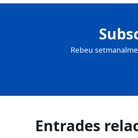
Subsc
Rebeu setmanalment
Entrades rela