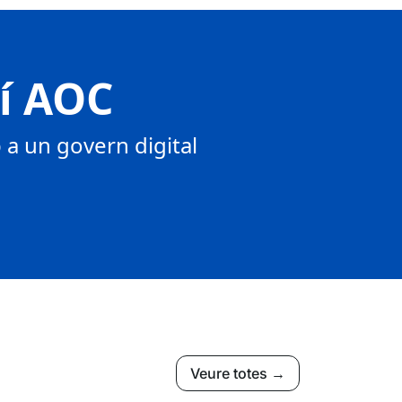
tí AOC
a un govern digital
Veure totes →