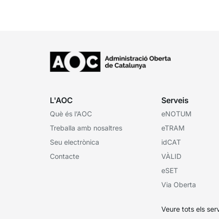
d’una oficina de dades...
L'AOC
Serveis
Què és l’AOC
eNOTUM
Treballa amb nosaltres
eTRAM
Seu electrònica
idCAT
Contacte
VÀLID
eSET
Via Oberta
Veure tots els ser