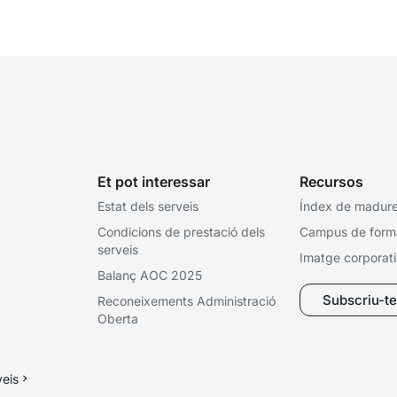
les subvencions, els contractes, les...
la..
Et pot interessar
Recursos
Estat dels serveis
Índex de madures
Condicions de prestació dels
Campus de form
serveis
Imatge corporat
Balanç AOC 2025
Subscriu-te 
Reconeixements Administració
Oberta
veis