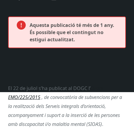
Aquesta publicació té més de 1 any.
És possible que el contingut no
estigui actualitzat.
El 22 de juliol s’ha publicat al DOGC l’
Ordre
EMO/225/2015
, de convocatòria de subvencions per a
la realització dels Serveis integrals d’orientació,
acompanyament i suport a la inserció de les persones
amb discapacitat i/o malaltia mental (SIOAS)
.