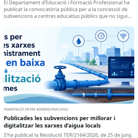
subvencions a centres educatius, per al
El Departament d’Educació i Formació Professional ha
desenvolupament de programes de formació i
publicat la convocatòria pública per a la concessió de
inserció, durant el curs 2026-2027
subvencions a centres educatius públics que no siguin
de titularitat...
TRAMITACIÓ ENTRE ADMINISTRACIONS
Publicades les subvencions per millorar i
digitalitzar les xarxes d’aigua locals
S’ha publicat la Resolució TER/2164/2026, de 25 de juny,