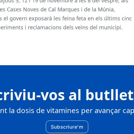
ijous 5, 12 i 19 de novembre a les 8 del vespre, als
les Cases Noves de Cal Marques i de la Múnia,
el govern exposarà les feina feta en els últims cinc
eriments i reclamacions dels veïns del municipi.
riviu-vos al butlle
 la dosis de vitamines per avançar cap 
Subscriure'm