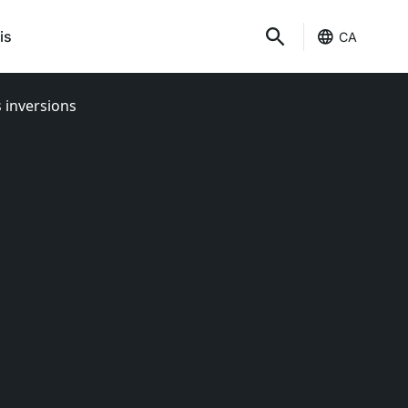
is
CA
s inversions