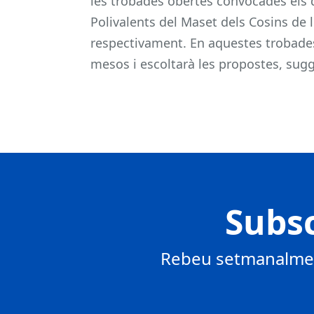
les trobades obertes convocades els d
Polivalents del Maset dels Cosins de 
respectivament. En aquestes trobades 
mesos i escoltarà les propostes, sugg
Subsc
Rebeu setmanalment