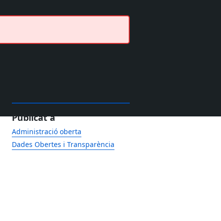
Publicat a
Administració oberta
Dades Obertes i Transparència