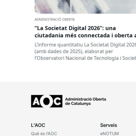
ADMINISTRACIÓ OBERTA
“La Societat Digital 2026”: una
ciutadania més connectada i oberta 
la intel·ligència artificial
L’informe quantitatiu La Societat Digital 202
(amb dades de 2025), elaborat per
l’Observatori Nacional de Tecnologia i Socie
(ONTSI), ofereix una radiografia de l’estat d
la...
L'AOC
Serveis
Què és l’AOC
eNOTUM