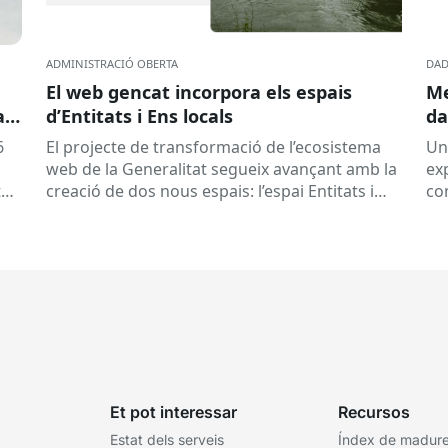
ADMINISTRACIÓ OBERTA
DAD
El web gencat incorpora els espais
Me
a
d’Entitats i Ens locals
da
6
El projecte de transformació de l’ecosistema
Un
web de la Generalitat segueix avançant amb la
exp
tat
creació de dos nous espais: l’espai Entitats i
con
e
l’espai Ens locals. Així...
qu
pre
Et pot interessar
Recursos
Estat dels serveis
Índex de madures