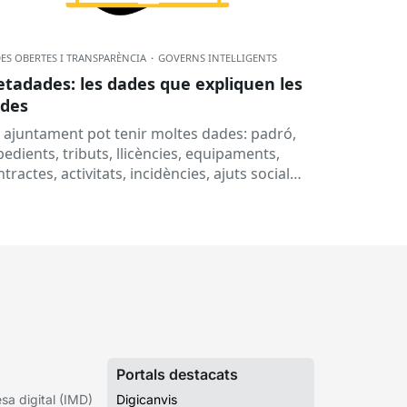
ES OBERTES I TRANSPARÈNCIA
·
GOVERNS INTEL·LIGENTS
tadades: les dades que expliquen les
des
 ajuntament pot tenir moltes dades: padró,
edients, tributs, llicències, equipaments,
tractes, activitats, incidències, ajuts socials,
eixes, subvencions o informació
ssupostària. Però, per què no n’hi...
Portals destacats
a digital (IMD)
Digicanvis