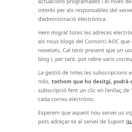
actuacions programades i el nivell de 
interès per als responsables del serv
d’administració electrònica.
Hem migrat totes les adreces electròni
als nous blogs del Consorci AOC que 
novetats. Cal tenir present que un us
blog i, per tant, pot rebre varis corr
La gestió de totes les subscripcions 
més,
tothom que ho desitgi, podrà 
subscripció fent un clic en l’enllaç d
cada correu electrònic.
Esperem que aquest nou servei us sigu
pots adreçar-te al servei de Suport (
s