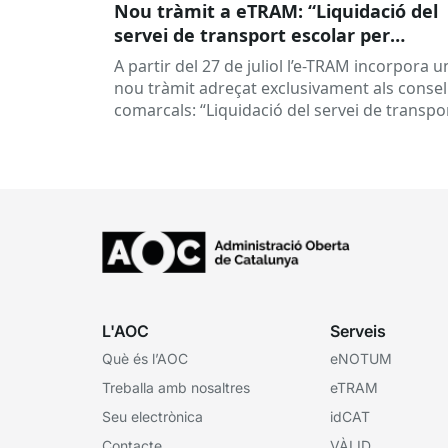
Nou tràmit a eTRAM: “Liquidació del
servei de transport escolar per
empreses concessionàries”
A partir del 27 de juliol l’e-TRAM incorpora u
nou tràmit adreçat exclusivament als consel
comarcals: “Liquidació del servei de transpo
escolar per empreses concessionàries”.
Aquest...
L'AOC
Serveis
Què és l’AOC
eNOTUM
Treballa amb nosaltres
eTRAM
Seu electrònica
idCAT
Contacte
VÀLID