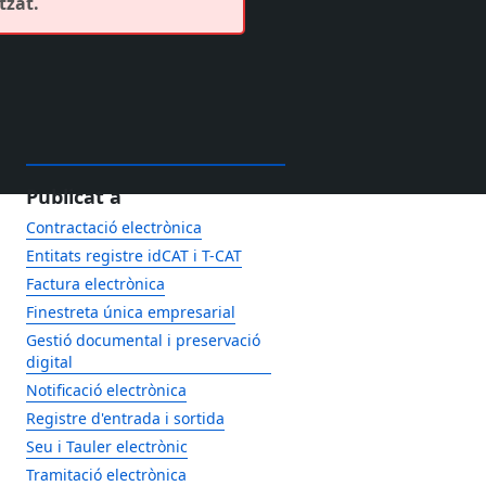
tzat.
Publicat a
Contractació electrònica
Entitats registre idCAT i T-CAT
Factura electrònica
Finestreta única empresarial
Gestió documental i preservació
digital
Notificació electrònica
Registre d'entrada i sortida
Seu i Tauler electrònic
Tramitació electrònica