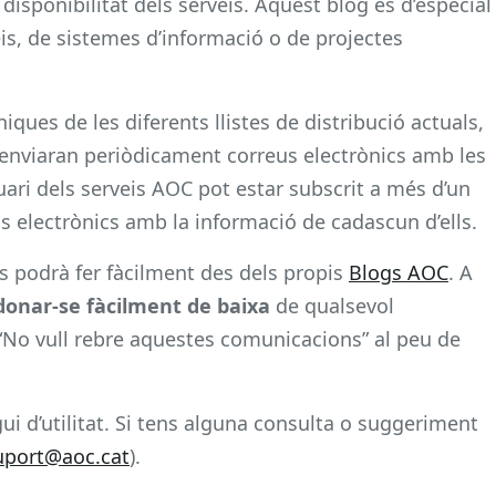
disponibilitat dels serveis. Aquest blog és d’especial
eis, de sistemes d’informació o de projectes
ques de les diferents llistes de distribució actuals,
enviaran periòdicament correus electrònics amb les
uari dels serveis AOC pot estar subscrit a més d’un
eus electrònics amb la informació de cadascun d’ells.
es podrà fer fàcilment des dels propis
Blogs AOC
. A
donar-se fàcilment de baixa
de qualsevol
e “No vull rebre aquestes comunicacions” al peu de
i d’utilitat. Si tens alguna consulta o suggeriment
uport@aoc.cat
).