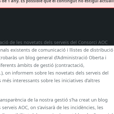
de 1 any. És possible que el contingut no estigui actuali
ació de les novetats dels serveis del Consorci AOC
canals existents de comunicació i llistes de distribució
 trobaràs un blog general d’Administració Oberta i
iferents àmbits de gestió (contractació,
c.), on informem sobre les novetats dels serveis del
 més interessants sobre les iniciatives d’altres
ransparència de la nostra gestió s’ha creat un blog
s serveis AOC, on s’avisarà de les incidències, les