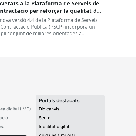
vetats a la Plataforma de Serveis de
ntractació per reforçar la qualitat de
s dades i simplificar la gestió
 nova versió 4.4 de la Plataforma de Serveis
 Contractació Pública (PSCP) incorpora un
pli conjunt de millores orientades a
orçar la qualitat de les...
Portals destacats
a digital (IMD)
Digicanvis
ació
Seu-e
iva
Identitat digital
Ajuda’ns a millorar