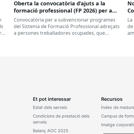
Oberta la convocatòria d’ajuts a la
No
formació professional (FP 2026) per a
Co
persones treballadores ocupades
le
n
Convocatòria per a subvencionar programes
La
ls
del Sistema de Formació Professional adreçats
de
rt
a persones treballadores ocupades, que
am
subvenciona el Consorci per a la Formació
ref
Contínua de Catalunya...
Et pot interessar
Recursos
Estat dels serveis
Índex de madures
Condicions de prestació dels
Campus de form
serveis
Imatge corporat
Balanç AOC 2025