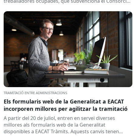
treballadores ocupades, que subvenciona el Consorci
per a la Formació Contínua de Catalunya...
TRAMITACIÓ ENTRE ADMINISTRACIONS
Els formularis web de la Generalitat a EACAT
incorporen millores per agilitzar la tramitació
A partir del 20 de juliol, entren en servei diverses
millores als formularis web de la Generalitat
disponibles a EACAT Tràmits. Aquests canvis tenen