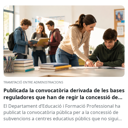
l’objectiu de...
TRAMITACIÓ ENTRE ADMINISTRACIONS
Publicada la convocatòria derivada de les bases
reguladores que han de regir la concessió de
subvencions a centres educatius, per al
El Departament d’Educació i Formació Professional ha
desenvolupament de programes de formació i
publicat la convocatòria pública per a la concessió de
inserció, durant el curs 2026-2027
subvencions a centres educatius públics que no siguin
de titularitat...