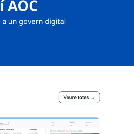
tí AOC
a un govern digital
Veure totes →