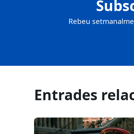
Subsc
Rebeu setmanalment
Entrades rela