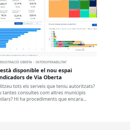
INISTRACIÓ OBERTA
·
INTEROPERABILITAT
 està disponible el nou espai
indicadors de Via Oberta
litzeu tots els serveis que teniu autoritzats?
u tantes consultes com altres municipis
milars? Hi ha procediments que encara
manen documentació que ja es podria
enir...