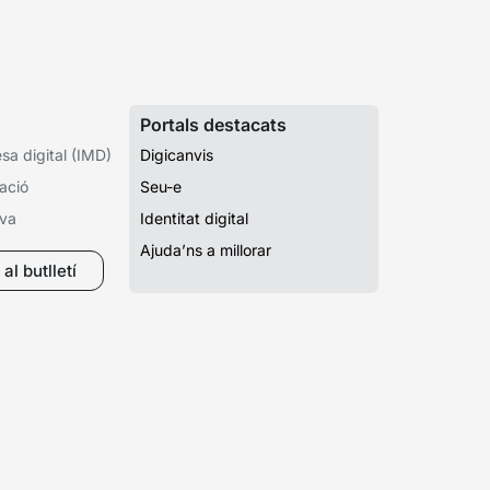
Portals destacats
a digital (IMD)
Digicanvis
ació
Seu-e
iva
Identitat digital
Ajuda’ns a millorar
al butlletí