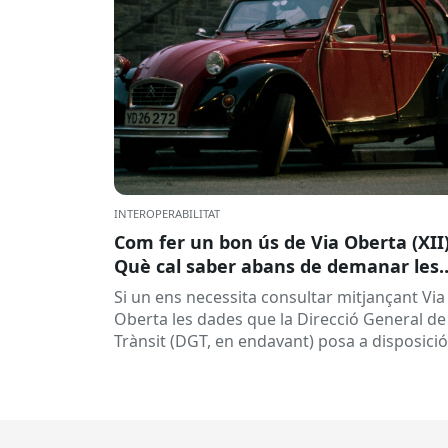
INTEROPERABILITAT
Com fer un bon ús de Via Oberta (XII)
Què cal saber abans de demanar les
dades de la DGT per a procediments
Si un ens necessita consultar mitjançant Via
sancionadors
Oberta les dades que la Direcció General de
Trànsit (DGT, en endavant) posa a disposició
per a procediments sancionadors,...