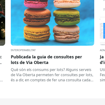
INTEROPERABILITAT
ADM
:
Publicada la guia de consultes per
Ja
lots de Via Oberta
d’
Què són els consums per lots? Alguns serveis
Uti
de Via Oberta permeten fer consultes per lots,
Fe
és a dir, en comptes de fer una consulta cada
si
vegada,...
de
obt