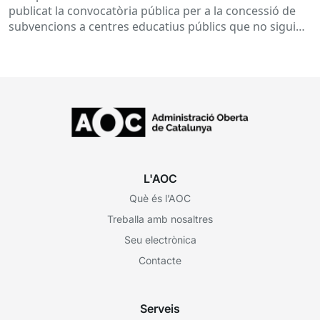
desenvolupament de programes de formació i
publicat la convocatòria pública per a la concessió de
inserció, durant el curs 2026-2027
subvencions a centres educatius públics que no siguin
de titularitat...
L'AOC
Què és l’AOC
Treballa amb nosaltres
Seu electrònica
Contacte
Serveis