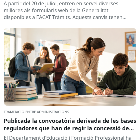
A partir del 20 de juliol, entren en servei diverses
millores als formularis web de la Generalitat
disponibles a EACAT Tràmits. Aquests canvis tenen
l’objectiu de...
TRAMITACIÓ ENTRE ADMINISTRACIONS
Publicada la convocatòria derivada de les bases
reguladores que han de regir la concessió de
subvencions a centres educatius, per al
El Departament d’Educació i Formació Professional ha