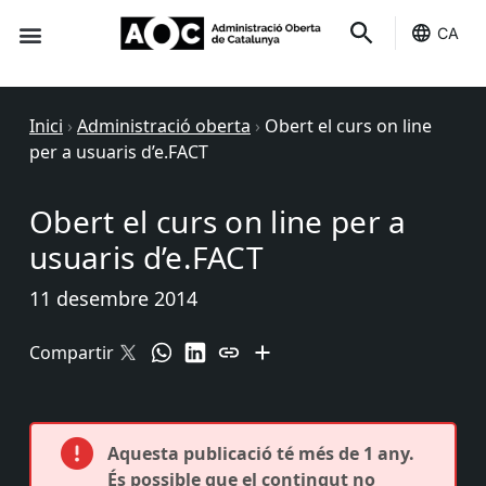
CA
Seu-e
Estat Serveis
Inici
›
Administració oberta
›
Obert el curs on line
per a usuaris d’e.FACT
Obert el curs on line per a
usuaris d’e.FACT
11 desembre 2014
Compartir
Aquesta publicació té més de 1 any.
És possible que el contingut no