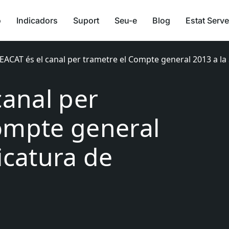
ó
Indicadors
Suport
Seu-e
Blog
Estat Serve
’EACAT és el canal per trametre el Compte general 2013 a l
canal per
ompte general
icatura de