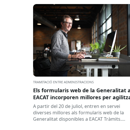
TRAMITACIÓ ENTRE ADMINISTRACIONS
Els formularis web de la Generalitat 
EACAT incorporen millores per agilitz
la tramitació
A partir del 20 de juliol, entren en servei
diverses millores als formularis web de la
Generalitat disponibles a EACAT Tràmits.
Aquests canvis tenen l’objectiu de...