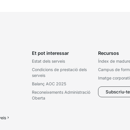
titularitat...
Et pot interessar
Recursos
Estat dels serveis
Índex de madures
Condicions de prestació dels
Campus de form
serveis
Imatge corporat
Balanç AOC 2025
Subscriu-te 
Reconeixements Administració
Oberta
veis