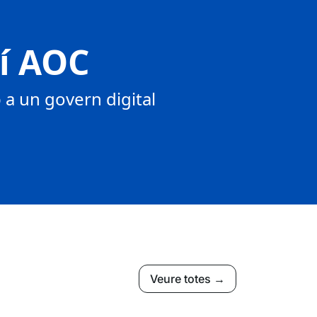
tí AOC
a un govern digital
Veure totes →