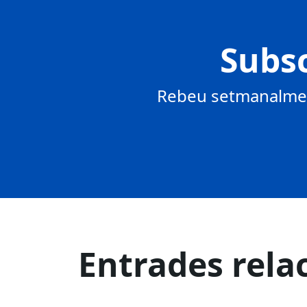
Subsc
Rebeu setmanalment
Entrades rela