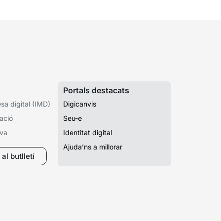
Portals destacats
a digital (IMD)
Digicanvis
ació
Seu-e
iva
Identitat digital
Ajuda’ns a millorar
al butlletí