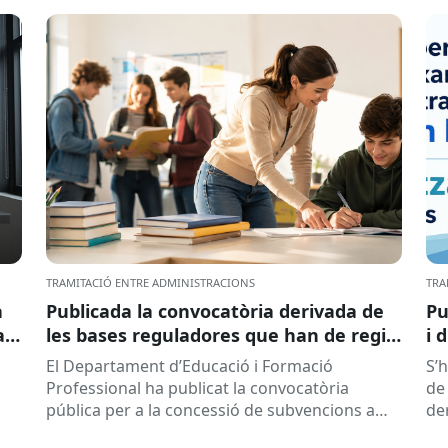
TRAMITACIÓ ENTRE ADMINISTRACIONS
TRA
a
Publicada la convocatòria derivada de
Pu
ar
les bases reguladores que han de regir
i 
la concessió de subvencions a centres
El Departament d’Educació i Formació
S’
educatius, per al desenvolupament de
Professional ha publicat la convocatòria
de 
programes de formació i inserció,
pública per a la concessió de subvencions a
de
durant el curs 2026-2027
centres educatius públics que no siguin de
de