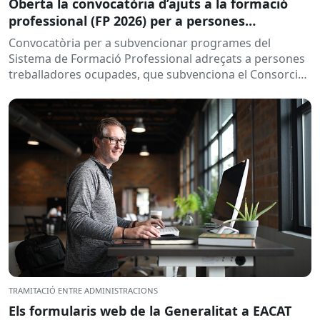
Oberta la convocatòria d’ajuts a la formació
professional (FP 2026) per a persones
treballadores ocupades
Convocatòria per a subvencionar programes del
Sistema de Formació Professional adreçats a persones
treballadores ocupades, que subvenciona el Consorci
per a la Formació Contínua de Catalunya...
TRAMITACIÓ ENTRE ADMINISTRACIONS
Els formularis web de la Generalitat a EACAT