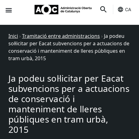
CA
Seu-e
Estat Serveis
Inici
›
Tramitació entre administracions
›
Ja podeu
sol·licitar per Eacat subvencions per a actuacions de
conservació i manteniment de lleres públiques en
tram urbà, 2015
Ja podeu sol·licitar per Eacat
subvencions per a actuacions
de conservació i
manteniment de lleres
públiques en tram urbà,
2015