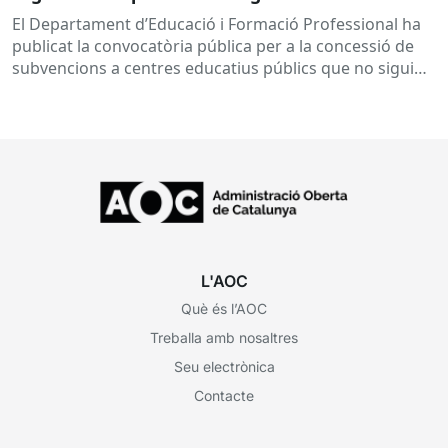
subvencions a centres educatius, per al
El Departament d’Educació i Formació Professional ha
desenvolupament de programes de formació i
publicat la convocatòria pública per a la concessió de
inserció, durant el curs 2026-2027
subvencions a centres educatius públics que no siguin
de titularitat...
L'AOC
Què és l’AOC
Treballa amb nosaltres
Seu electrònica
Contacte