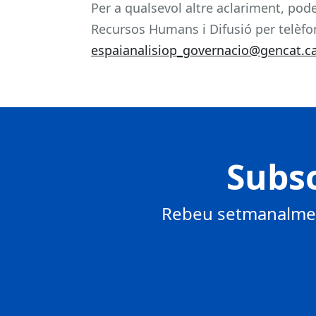
Per a qualsevol altre aclariment, pode
Recursos Humans i Difusió per telèfon
espaianalisiop_governacio@gencat.c
Subsc
Rebeu setmanalment