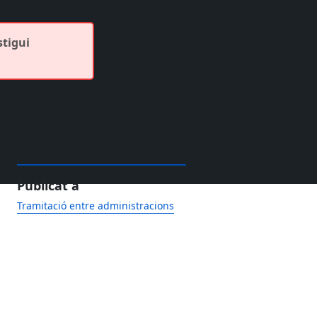
stigui
Publicat a
Tramitació entre administracions