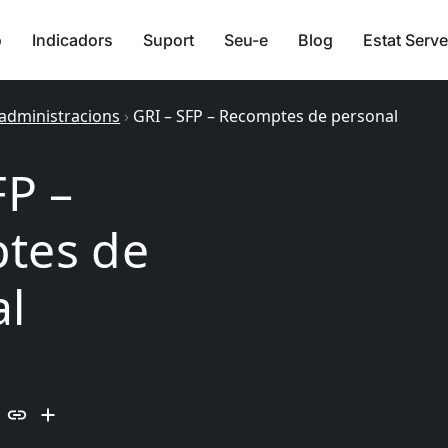
ó
Indicadors
Suport
Seu-e
Blog
Estat Serve
 administracions
›
GRI – SFP – Recomptes de personal
FP –
tes de
al