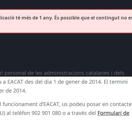
icació té més de 1 any. És possible que el contingut no e
del personal de les administracions catalanes i dels
a EACAT des del dia 1 de gener de 2014. El termini
er de 2014.
 el funcionament d’EACAT, us podeu posar en contacte
U) al telèfon 902 901 080 o a través del
Formulari de