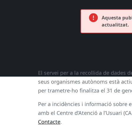
Aquesta publ
actualitzat.
El servei per a la recollida de dades 
seus organismes autònoms està actiu 
per trametre-ho finalitza el 31 de gen
Per a incidències i informació sobre
amb el Centre d’Atenció a l’Usuari (CA
Contacte
.