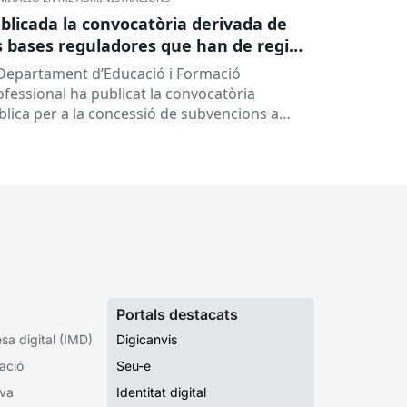
blicada la convocatòria derivada de
s bases reguladores que han de regir
 concessió de subvencions a centres
 Departament d’Educació i Formació
ucatius, per al desenvolupament de
ofessional ha publicat la convocatòria
ogrames de formació i inserció,
blica per a la concessió de subvencions a
rant el curs 2026-2027
ntres educatius públics que no siguin de
ularitat...
Portals destacats
a digital (IMD)
Digicanvis
ació
Seu-e
iva
Identitat digital