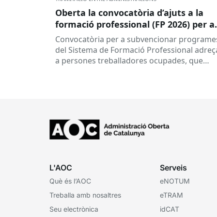
Oberta la convocatòria d’ajuts a la
formació professional (FP 2026) per a
persones treballadores ocupades
Convocatòria per a subvencionar programe
del Sistema de Formació Professional adreç
a persones treballadores ocupades, que
subvenciona el Consorci per a la Formació
Contínua de Catalunya...
L'AOC
Serveis
Què és l’AOC
eNOTUM
Treballa amb nosaltres
eTRAM
Seu electrònica
idCAT