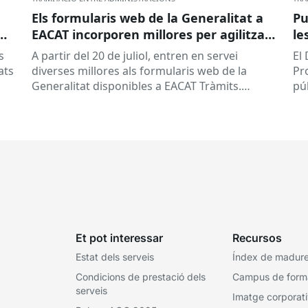
Els formularis web de la Generalitat a
Pu
EACAT incorporen millores per agilitzar
le
la tramitació
la
s
A partir del 20 de juliol, entren en servei
El
ed
ats
diverses millores als formularis web de la
Pr
pr
Generalitat disponibles a EACAT Tràmits.
pú
du
Aquests canvis tenen l’objectiu de...
ce
tit
Et pot interessar
Recursos
Estat dels serveis
Índex de madures
Condicions de prestació dels
Campus de form
serveis
Imatge corporat