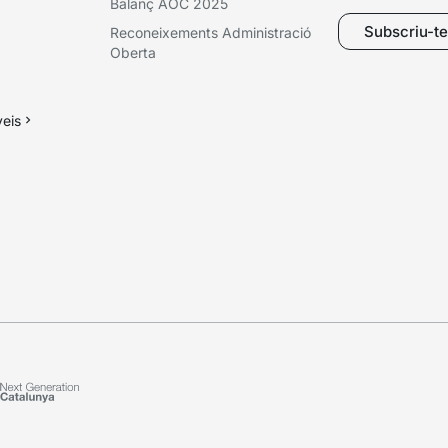
Balanç AOC 2025
Subscriu-te 
Reconeixements Administració
Oberta
veis