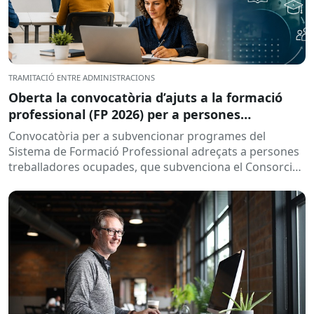
TRAMITACIÓ ENTRE ADMINISTRACIONS
Oberta la convocatòria d’ajuts a la formació
professional (FP 2026) per a persones
treballadores ocupades
Convocatòria per a subvencionar programes del
Sistema de Formació Professional adreçats a persones
treballadores ocupades, que subvenciona el Consorci
per a la Formació Contínua de Catalunya...