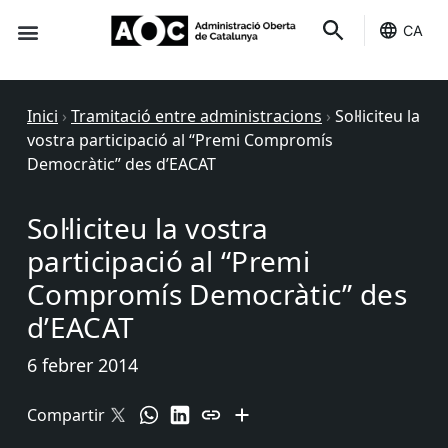
CA
Seu-e
Estat Serveis
Inici
›
Tramitació entre administracions
›
Sol·liciteu la
vostra participació al “Premi Compromís
Democràtic” des d’EACAT
Sol·liciteu la vostra
participació al “Premi
Compromís Democràtic” des
d’EACAT
6 febrer 2014
Compartir