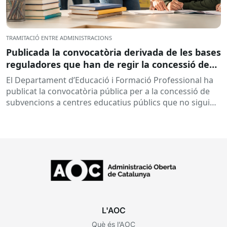
TRAMITACIÓ ENTRE ADMINISTRACIONS
Publicada la convocatòria derivada de les bases
reguladores que han de regir la concessió de
subvencions a centres educatius, per al
El Departament d’Educació i Formació Professional ha
desenvolupament de programes de formació i
publicat la convocatòria pública per a la concessió de
inserció, durant el curs 2026-2027
subvencions a centres educatius públics que no siguin
de titularitat...
L'AOC
Què és l’AOC