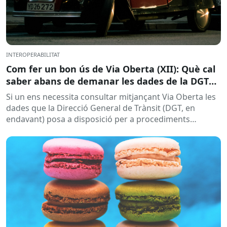
INTEROPERABILITAT
Com fer un bon ús de Via Oberta (XII): Què cal
saber abans de demanar les dades de la DGT
per a procediments sancionadors
Si un ens necessita consultar mitjançant Via Oberta les
dades que la Direcció General de Trànsit (DGT, en
endavant) posa a disposició per a procediments
sancionadors,...