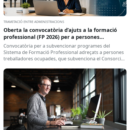
TRAMITACIÓ ENTRE ADMINISTRACIONS
Oberta la convocatòria d’ajuts a la formació
professional (FP 2026) per a persones
treballadores ocupades
Convocatòria per a subvencionar programes del
Sistema de Formació Professional adreçats a persones
treballadores ocupades, que subvenciona el Consorci
per a la Formació Contínua de Catalunya...