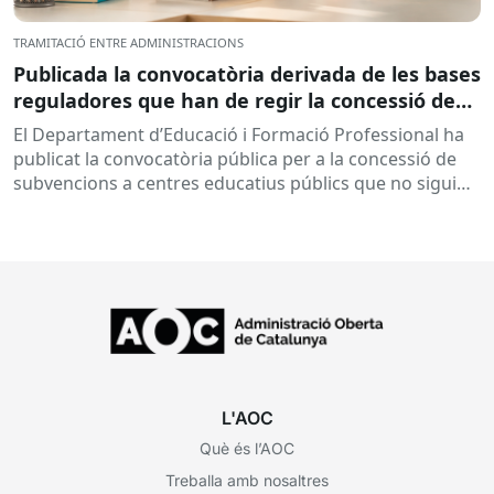
TRAMITACIÓ ENTRE ADMINISTRACIONS
Publicada la convocatòria derivada de les bases
reguladores que han de regir la concessió de
subvencions a centres educatius, per al
El Departament d’Educació i Formació Professional ha
desenvolupament de programes de formació i
publicat la convocatòria pública per a la concessió de
inserció, durant el curs 2026-2027
subvencions a centres educatius públics que no siguin
de titularitat...
L'AOC
Què és l’AOC
Treballa amb nosaltres