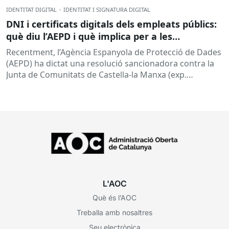
IDENTITAT DIGITAL
·
IDENTITAT I SIGNATURA DIGITAL
DNI i certificats digitals dels empleats públics:
què diu l’AEPD i què implica per a les
administracions?
Recentment, l’Agència Espanyola de Protecció de Dades
(AEPD) ha dictat una resolució sancionadora contra la
Junta de Comunitats de Castella-la Manxa (exp.
EXP202406805) que torna a posar el...
L'AOC
Què és l’AOC
Treballa amb nosaltres
Seu electrònica