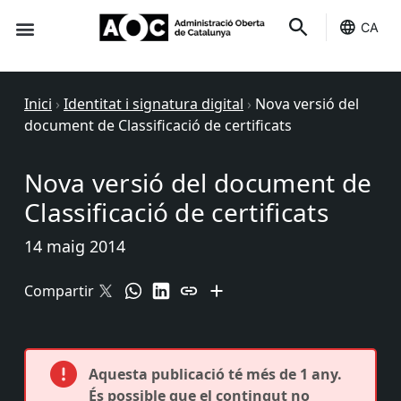
CA
Seu-e
Estat Serveis
Inici
›
Identitat i signatura digital
›
Nova versió del
document de Classificació de certificats
Nova versió del document de
Classificació de certificats
14 maig 2014
Compartir
Aquesta publicació té més de 1 any.
És possible que el contingut no