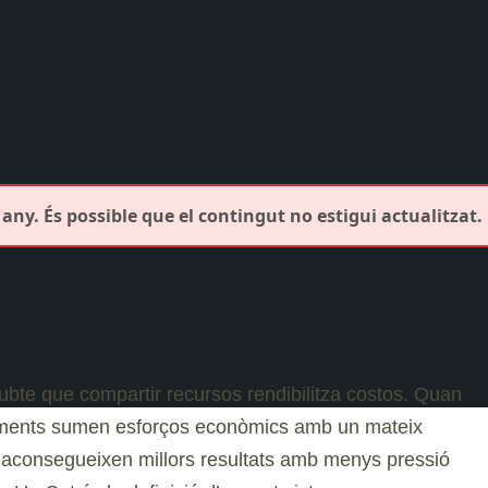
any. És possible que el contingut no estigui actualitzat.
ubte que compartir recursos rendibilitza costos. Quan
aments sumen esforços econòmics amb un mateix
s’aconsegueixen millors resultats amb menys pressió