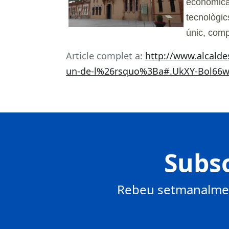
econòmica.
tecnològic
únic, compa
Article complet a:
http://www.alcalde
un-de-l%26rsquo%3Ba#.UkXY-Bol66w
Subsc
Rebeu setmanalment