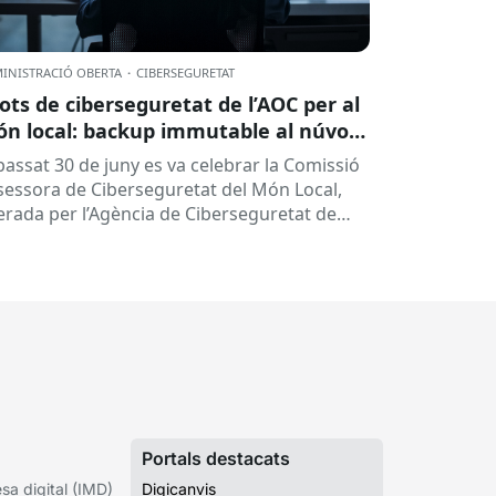
INISTRACIÓ OBERTA
·
CIBERSEGURETAT
lots de ciberseguretat de l’AOC per al
n local: backup immutable al núvol i
tres
 passat 30 de juny es va celebrar la Comissió
sessora de Ciberseguretat del Món Local,
derada per l’Agència de Ciberseguretat de
talunya (ACC). En aquesta sessió...
Portals destacats
a digital (IMD)
Digicanvis