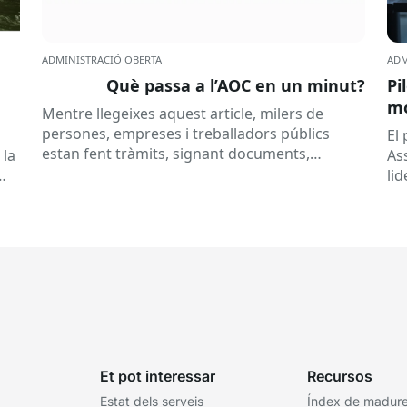
ADMINISTRACIÓ OBERTA
ADM
Què passa a l’AOC en un minut?
Pi
mó
Mentre llegeixes aquest article, milers de
al
persones, empreses i treballadors públics
a
El
estan fent tràmits, signant documents,
 la
As
consultant dades o rebent notificacions
li
electròniques. Tot això passa habitualment...
Ca
Et pot interessar
Recursos
Estat dels serveis
Índex de madures