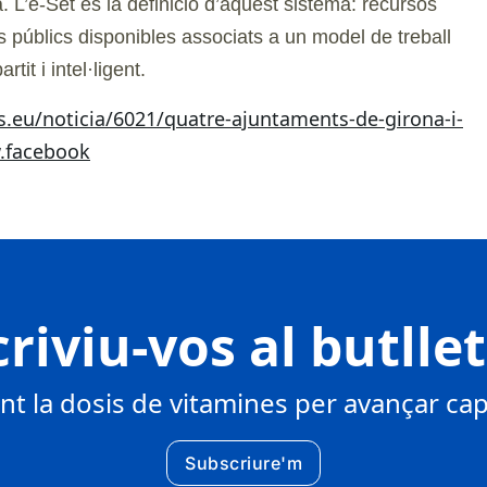
 L’e-Set és la definició d’aquest sistema: recursos
s públics disponibles associats a un model de treball
rtit i intel·ligent.
s.eu/noticia/6021/quatre-ajuntaments-de-girona-i-
.facebook
riviu-vos al butlle
 la dosis de vitamines per avançar cap 
Subscriure'm