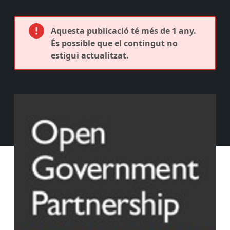
Aquesta publicació té més de 1 any.
És possible que el contingut no
estigui actualitzat.