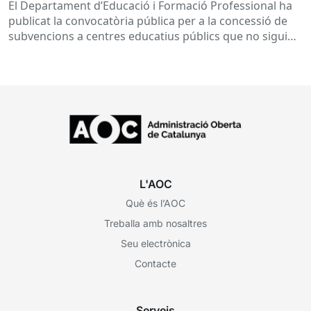
subvencions a centres educatius, per al
El Departament d’Educació i Formació Professional ha
desenvolupament de programes de formació i
publicat la convocatòria pública per a la concessió de
inserció, durant el curs 2026-2027
subvencions a centres educatius públics que no siguin
de titularitat...
L'AOC
Què és l’AOC
Treballa amb nosaltres
Seu electrònica
Contacte
Serveis