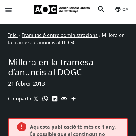
CA
Seu-e
Estat Serveis
Inici
›
Tramitació entre administracions
›
Millora en
la tramesa d’anuncis al DOGC
Millora en la tramesa
d’anuncis al DOGC
21 febrer 2013
Compartir
Aquesta publicació té més de 1 any.
És possible que el contingut no