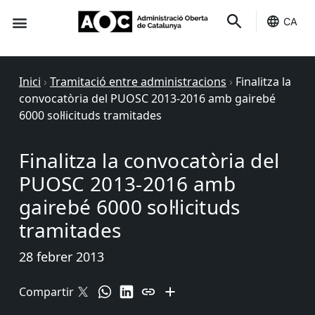
CA
Seu-e
Estat Serveis
Inici
›
Tramitació entre administracions
›
Finalitza la
convocatòria del PUOSC 2013-2016 amb gairebé
6000 sol·licituds tramitades
Finalitza la convocatòria del
PUOSC 2013-2016 amb
gairebé 6000 sol·licituds
tramitades
28 febrer 2013
Compartir