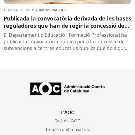
TRAMITACIÓ ENTRE ADMINISTRACIONS
Publicada la convocatòria derivada de les bases
reguladores que han de regir la concessió de
subvencions a centres educatius, per al
El Departament d’Educació i Formació Professional ha
desenvolupament de programes de formació i
publicat la convocatòria pública per a la concessió de
inserció, durant el curs 2026-2027
subvencions a centres educatius públics que no siguin
de titularitat...
L'AOC
Què és l’AOC
Treballa amb nosaltres