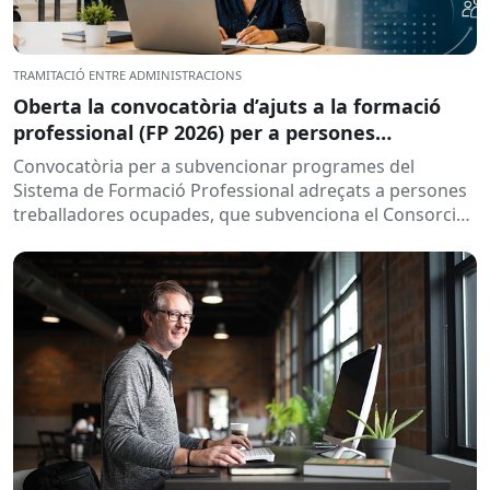
TRAMITACIÓ ENTRE ADMINISTRACIONS
Oberta la convocatòria d’ajuts a la formació
professional (FP 2026) per a persones
treballadores ocupades
Convocatòria per a subvencionar programes del
Sistema de Formació Professional adreçats a persones
treballadores ocupades, que subvenciona el Consorci
per a la Formació Contínua de Catalunya...